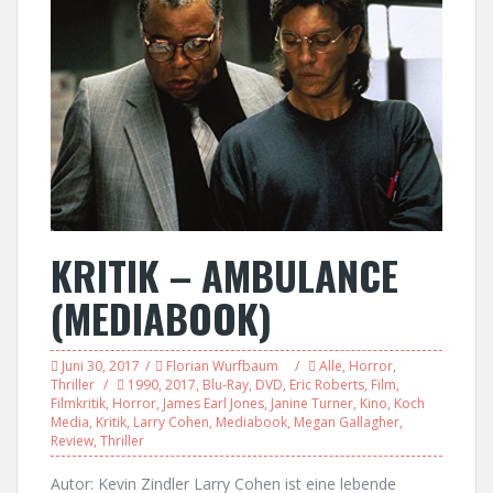
KRITIK – AMBULANCE
(MEDIABOOK)
Juni 30, 2017
Florian Wurfbaum
Alle
,
Horror
,
Thriller
1990
,
2017
,
Blu-Ray
,
DVD
,
Eric Roberts
,
Film
,
Filmkritik
,
Horror
,
James Earl Jones
,
Janine Turner
,
Kino
,
Koch
Media
,
Kritik
,
Larry Cohen
,
Mediabook
,
Megan Gallagher
,
Review
,
Thriller
Autor: Kevin Zindler Larry Cohen ist eine lebende