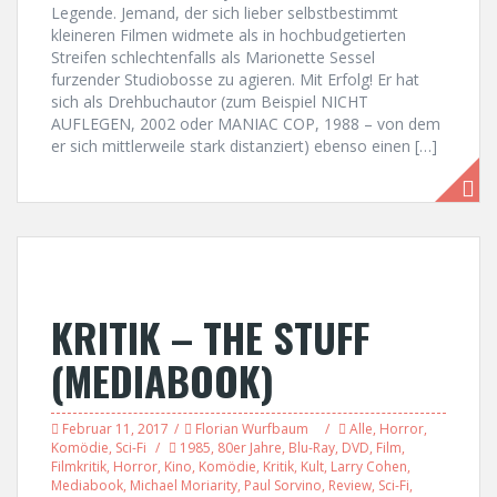
Legende. Jemand, der sich lieber selbstbestimmt
kleineren Filmen widmete als in hochbudgetierten
Streifen schlechtenfalls als Marionette Sessel
furzender Studiobosse zu agieren. Mit Erfolg! Er hat
sich als Drehbuchautor (zum Beispiel NICHT
AUFLEGEN, 2002 oder MANIAC COP, 1988 – von dem
er sich mittlerweile stark distanziert) ebenso einen […]
KRITIK – THE STUFF
(MEDIABOOK)
Februar 11, 2017
Florian Wurfbaum
Alle
,
Horror
,
Komödie
,
Sci-Fi
1985
,
80er Jahre
,
Blu-Ray
,
DVD
,
Film
,
Filmkritik
,
Horror
,
Kino
,
Komödie
,
Kritik
,
Kult
,
Larry Cohen
,
Mediabook
,
Michael Moriarity
,
Paul Sorvino
,
Review
,
Sci-Fi
,