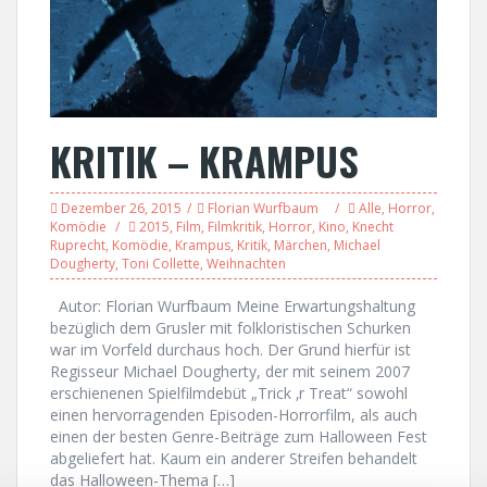
KRITIK – KRAMPUS
Dezember 26, 2015
Florian Wurfbaum
Alle
,
Horror
,
Komödie
2015
,
Film
,
Filmkritik
,
Horror
,
Kino
,
Knecht
Ruprecht
,
Komödie
,
Krampus
,
Kritik
,
Märchen
,
Michael
Dougherty
,
Toni Collette
,
Weihnachten
Autor: Florian Wurfbaum Meine Erwartungshaltung
bezüglich dem Grusler mit folkloristischen Schurken
war im Vorfeld durchaus hoch. Der Grund hierfür ist
Regisseur Michael Dougherty, der mit seinem 2007
erschienenen Spielfilmdebüt „Trick ‚r Treat“ sowohl
einen hervorragenden Episoden-Horrorfilm, als auch
einen der besten Genre-Beiträge zum Halloween Fest
abgeliefert hat. Kaum ein anderer Streifen behandelt
das Halloween-Thema […]