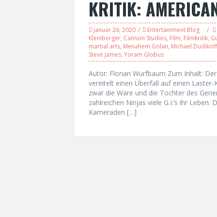
KRITIK: AMERICA
Januar 26, 2020
Entertainment Blog
Kleinberger
,
Cannon Studios
,
Film
,
Filmkritik
,
Gu
martial arts
,
Menahem Golan
,
Michael Dudikoff
Steve James
,
Yoram Globus
Autor: Florian Wurfbaum Zum Inhalt: Der
vereitelt einen Überfall auf einen Laste
zwar die Ware und die Tochter des Gener
zahlreichen Ninjas viele G.I.’s ihr Leben
Kameraden […]