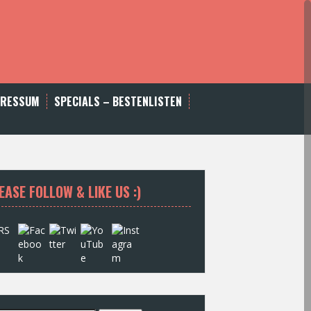
PRESSUM
SPECIALS – BESTENLISTEN
EASE FOLLOW & LIKE US :)