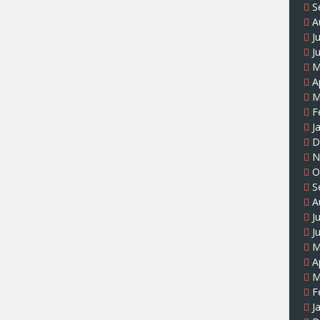
S
A
J
J
M
A
M
F
J
D
N
O
S
A
J
J
M
A
M
F
J