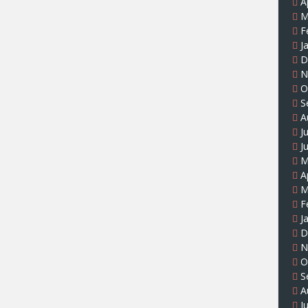
A
M
F
J
D
N
O
S
A
J
J
M
A
M
F
J
D
N
O
S
A
J