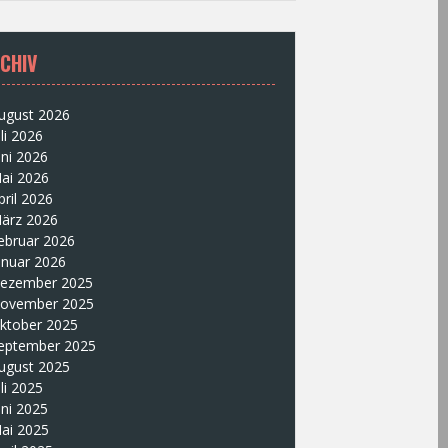
CHIV
ugust 2026
uli 2026
uni 2026
ai 2026
pril 2026
ärz 2026
ebruar 2026
anuar 2026
ezember 2025
ovember 2025
ktober 2025
eptember 2025
ugust 2025
uli 2025
uni 2025
ai 2025