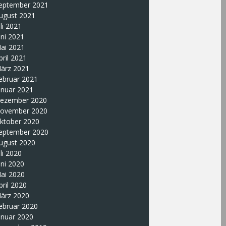
eptember 2021
ugust 2021
uli 2021
uni 2021
ai 2021
pril 2021
ärz 2021
ebruar 2021
anuar 2021
ezember 2020
ovember 2020
ktober 2020
eptember 2020
ugust 2020
uli 2020
uni 2020
ai 2020
pril 2020
ärz 2020
ebruar 2020
anuar 2020