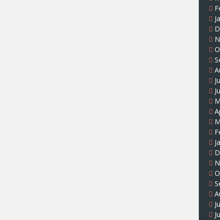
F
J
D
N
O
S
A
J
J
M
A
M
F
J
D
N
O
S
A
J
J