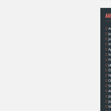
AR
A
J
J
M
A
M
F
J
D
N
O
S
A
J
J
M