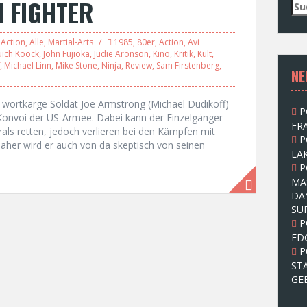
N FIGHTER
S
u
c
Action
,
Alle
,
Martial-Arts
1985
,
80er
,
Action
,
Avi
h
ich Koock
,
John Fujioka
,
Judie Aronson
,
Kino
,
Kritik
,
Kult
,
e
,
Michael Linn
,
Mike Stone
,
Ninja
,
Review
,
Sam Firstenberg
,
NE
n
n
a
 wortkarge Soldat Joe Armstrong (Michael Dudikoff)
P
c
r-Konvoi der US-Armee. Dabei kann der Einzelgänger
FRA
h
als retten, jedoch verlieren bei den Kämpfen mit
P
:
. Daher wird er auch von da skeptisch von seinen
LAK
P
MA
DA
SU
P
ED
P
ST
GE