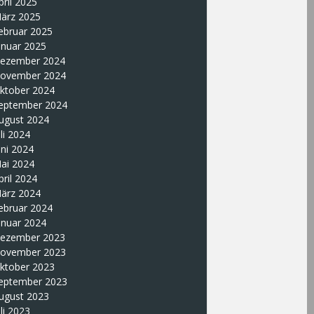
pril 2025
ärz 2025
ebruar 2025
anuar 2025
ezember 2024
ovember 2024
ktober 2024
eptember 2024
ugust 2024
uli 2024
uni 2024
ai 2024
pril 2024
ärz 2024
ebruar 2024
anuar 2024
ezember 2023
ovember 2023
ktober 2023
eptember 2023
ugust 2023
uli 2023