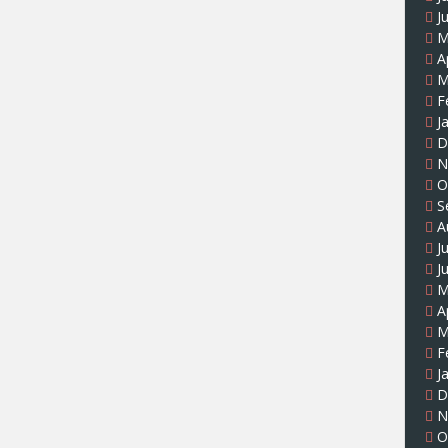
J
M
A
M
F
J
D
N
O
S
A
J
J
M
A
M
F
J
D
N
O