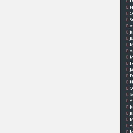
D
N
O
S
A
J
J
M
A
M
F
J
D
N
O
S
A
J
J
M
A
M