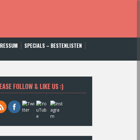
PRESSUM
SPECIALS – BESTENLISTEN
EASE FOLLOW & LIKE US :)