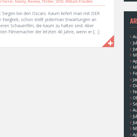
l Ferrer
,
Nanny
,
Review
,
Thriller
,
VOD
,
William Friedkin
it Siegen bei den Oscars. Kaum liefert man mit DER
AR
e Ewigkeit, schon stellt jederman Erwartungen an
eren Schauerfilm, die kaum zu halten sind. Aber
ößten Filmemacher der letzten 40 Jahre, wenn er […]
A
Ju
Ju
M
Ap
M
F
Ja
D
N
O
S
A
Ju
Ju
M
Ap