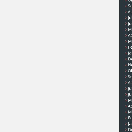
S
A
Ju
Ju
M
Ap
M
F
Ja
D
N
O
S
A
Ju
Ju
M
Ap
M
F
Ja
D