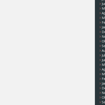
Ju
M
Ap
M
F
Ja
D
N
O
S
A
Ju
Ju
M
Ap
M
F
Ja
D
N
O
S