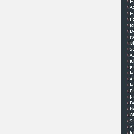
M
Ap
M
F
Ja
D
N
O
S
A
Ju
Ju
M
Ap
M
F
Ja
D
N
O
S
A
Ju