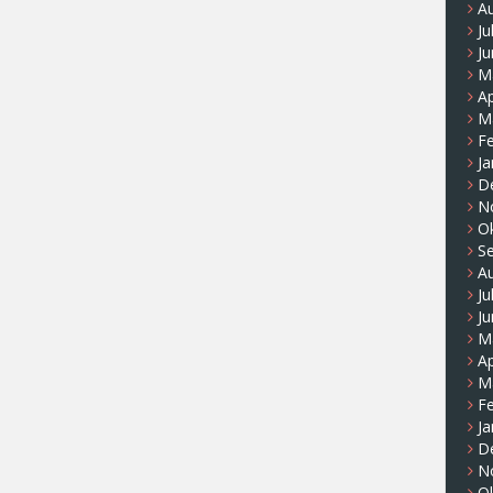
A
Ju
Ju
M
Ap
M
F
Ja
D
N
O
S
A
Ju
Ju
M
Ap
M
F
Ja
D
N
O