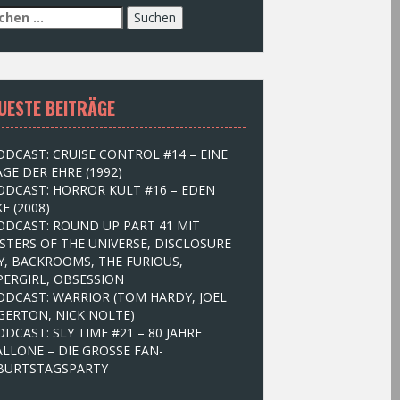
UESTE BEITRÄGE
ODCAST: CRUISE CONTROL #14 – EINE
GE DER EHRE (1992)
ODCAST: HORROR KULT #16 – EDEN
E (2008)
ODCAST: ROUND UP PART 41 MIT
STERS OF THE UNIVERSE, DISCLOSURE
Y, BACKROOMS, THE FURIOUS,
PERGIRL, OBSESSION
ODCAST: WARRIOR (TOM HARDY, JOEL
GERTON, NICK NOLTE)
ODCAST: SLY TIME #21 – 80 JAHRE
ALLONE – DIE GROSSE FAN-
BURTSTAGSPARTY