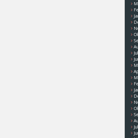
M
F
Ja
D
N
O
S
A
Ju
Ju
M
Ap
M
F
Ja
D
N
O
S
A
Ju
Ju