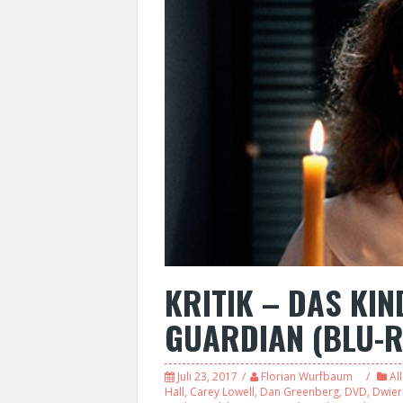
KRITIK – DAS KI
GUARDIAN (BLU-R
Juli 23, 2017
Florian Wurfbaum
Al
Hall
,
Carey Lowell
,
Dan Greenberg
,
DVD
,
Dwier