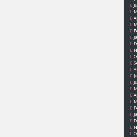
J
M
A
M
F
J
D
N
O
S
A
J
J
M
A
M
F
J
D
N
O