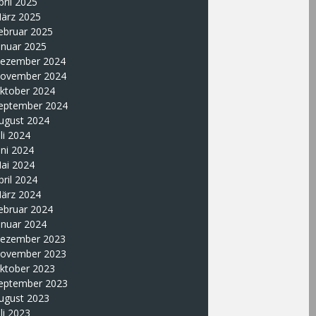
pril 2025
ärz 2025
ebruar 2025
anuar 2025
ezember 2024
ovember 2024
ktober 2024
eptember 2024
ugust 2024
uli 2024
uni 2024
ai 2024
pril 2024
ärz 2024
ebruar 2024
anuar 2024
ezember 2023
ovember 2023
ktober 2023
eptember 2023
ugust 2023
uli 2023