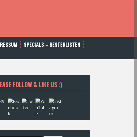
PRESSUM
SPECIALS – BESTENLISTEN
EASE FOLLOW & LIKE US :)