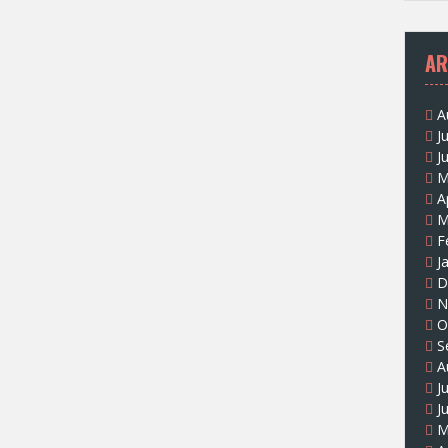
AR
A
J
J
M
A
M
F
J
D
N
O
S
A
J
J
M