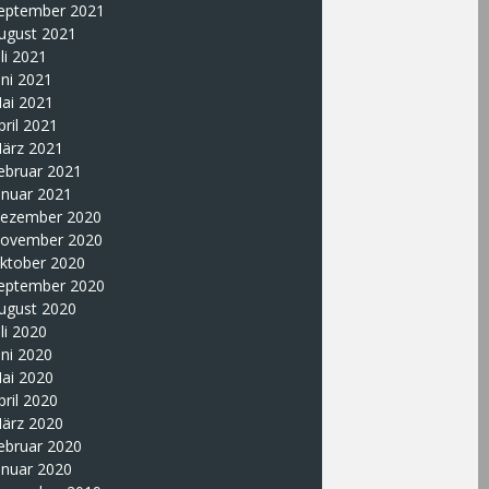
eptember 2021
ugust 2021
uli 2021
uni 2021
ai 2021
pril 2021
ärz 2021
ebruar 2021
anuar 2021
ezember 2020
ovember 2020
ktober 2020
eptember 2020
ugust 2020
uli 2020
uni 2020
ai 2020
pril 2020
ärz 2020
ebruar 2020
anuar 2020