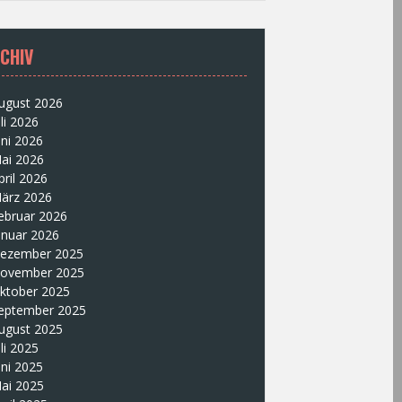
CHIV
ugust 2026
uli 2026
uni 2026
ai 2026
pril 2026
ärz 2026
ebruar 2026
anuar 2026
ezember 2025
ovember 2025
ktober 2025
eptember 2025
ugust 2025
uli 2025
uni 2025
ai 2025