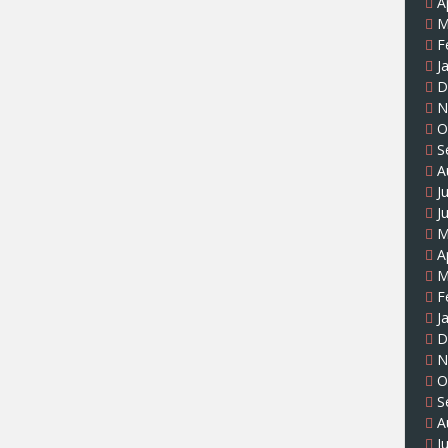
A
M
F
J
D
N
O
S
A
J
J
M
A
M
F
J
D
N
O
S
A
J