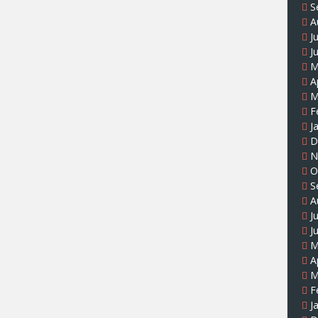
S
A
J
J
M
A
M
F
J
D
N
O
S
A
J
J
M
A
M
F
J