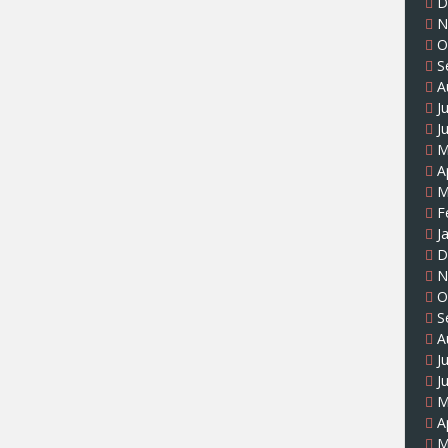
D
N
O
S
A
J
J
M
A
M
F
J
D
N
O
S
A
J
J
M
A
M