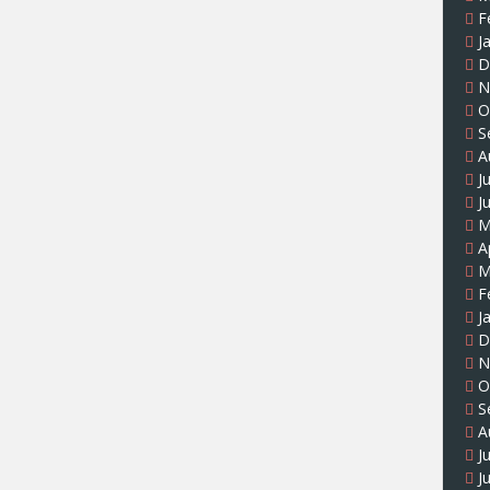
F
J
D
N
O
S
A
J
J
M
A
M
F
J
D
N
O
S
A
J
J