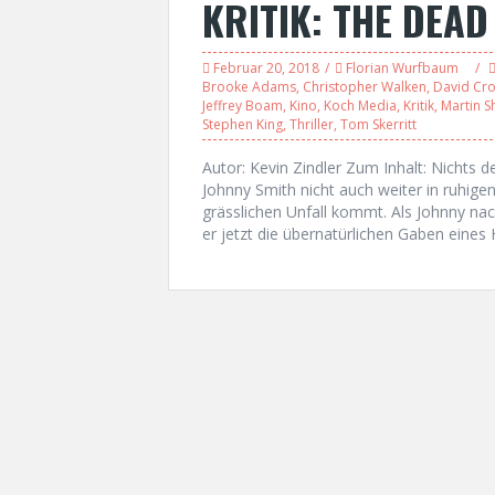
KRITIK: THE DEAD
Februar 20, 2018
Florian Wurfbaum
Brooke Adams
,
Christopher Walken
,
David Cr
Jeffrey Boam
,
Kino
,
Koch Media
,
Kritik
,
Martin S
Stephen King
,
Thriller
,
Tom Skerritt
Autor: Kevin Zindler Zum Inhalt: Nichts d
Johnny Smith nicht auch weiter in ruhige
grässlichen Unfall kommt. Als Johnny na
er jetzt die übernatürlichen Gaben eines H