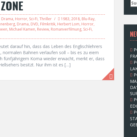
 ZONE
S
u
c
Drama
,
Horror
,
Sci-Fi
,
Thriller
1983
,
2018
,
Blu-Ray
,
h
onenberg
,
Drama
,
DVD
,
Filmkritik
,
Herbert Lom
,
Horror
,
e
heen
,
Michael Kamen
,
Review
,
Romanverfilmung
,
Sci-Fi
,
NE
n
n
a
eutet darauf hin, dass das Leben des Englischlehrers
P
c
n, normalen Bahnen verlaufen soll – bis es zu eiem
FRA
h
ch fünfjährigem Koma wieder erwacht, merkt er, dass
P
:
ellsehers besitzt. Nur ihm ist es […]
LAK
P
MA
DA
SU
P
ED
P
ST
GE