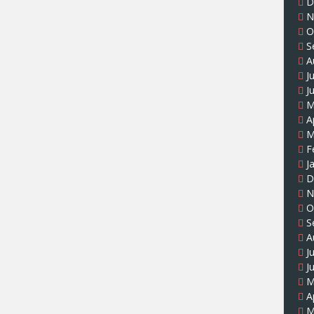
D
N
O
S
A
J
J
M
A
M
F
J
D
N
O
S
A
J
J
M
A
M