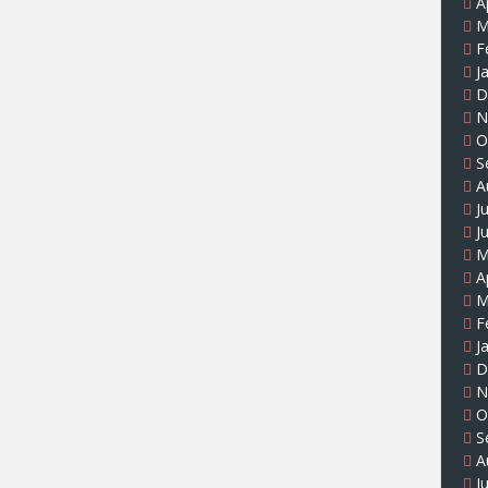
A
M
F
J
D
N
O
S
A
J
J
M
A
M
F
J
D
N
O
S
A
J