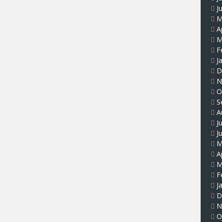
J
M
A
M
F
J
D
N
O
S
A
J
J
M
A
M
F
J
D
N
O