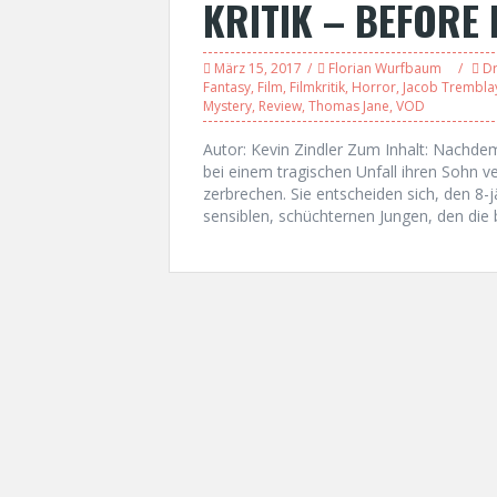
KRITIK – BEFORE 
März 15, 2017
Florian Wurfbaum
D
Fantasy
,
Film
,
Filmkritik
,
Horror
,
Jacob Trembla
Mystery
,
Review
,
Thomas Jane
,
VOD
Autor: Kevin Zindler Zum Inhalt: Nachd
bei einem tragischen Unfall ihren Sohn ve
zerbrechen. Sie entscheiden sich, den 8-
sensiblen, schüchternen Jungen, den die 