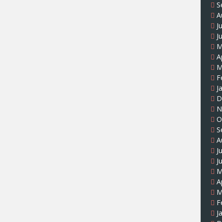
S
A
J
J
M
A
M
F
J
D
N
O
S
A
J
J
M
A
M
F
J