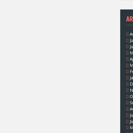
AR
A
J
J
M
A
M
F
J
D
N
O
S
A
J
J
M