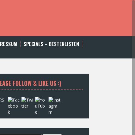
PRESSUM
SPECIALS – BESTENLISTEN
EASE FOLLOW & LIKE US :)