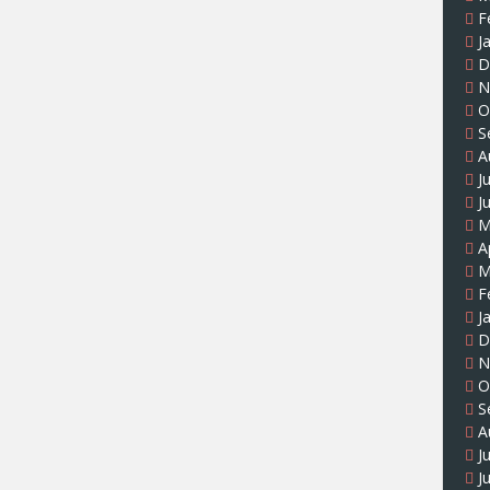
F
J
D
N
O
S
A
J
J
M
A
M
F
J
D
N
O
S
A
J
J