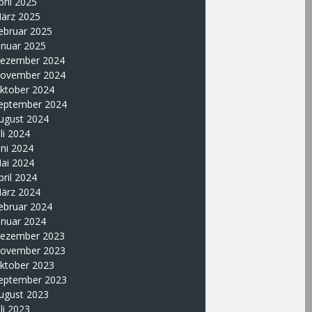
pril 2025
ärz 2025
ebruar 2025
anuar 2025
ezember 2024
ovember 2024
ktober 2024
eptember 2024
ugust 2024
uli 2024
uni 2024
ai 2024
pril 2024
ärz 2024
ebruar 2024
anuar 2024
ezember 2023
ovember 2023
ktober 2023
eptember 2023
ugust 2023
uli 2023