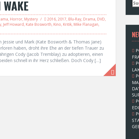
I WAKE
S
u
c
rama
,
Horror
,
Mystery
2016
,
2017
,
Blu-Ray
,
Drama
,
DVD
,
h
y
,
Jeff Howard
,
Kate Bosworth
,
Kino
,
Kritik
,
Mike Flanagan
,
e
NE
n
n
em Jessie und Mark (Kate Bosworth & Thomas Jane)
a
rloren haben, droht ihre Ehe an der tiefen Trauer zu
P
c
jährigen Cody (Jacob Tremblay) zu adoptieren, einen
FRA
h
beiden schnell in ihr Herz schließen. Doch Cody […]
P
:
LAK
P
MA
DA
SU
P
ED
P
ST
GE