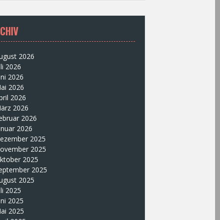
CHIV
ugust 2026
uli 2026
uni 2026
ai 2026
pril 2026
ärz 2026
ebruar 2026
anuar 2026
ezember 2025
ovember 2025
ktober 2025
eptember 2025
ugust 2025
uli 2025
uni 2025
ai 2025