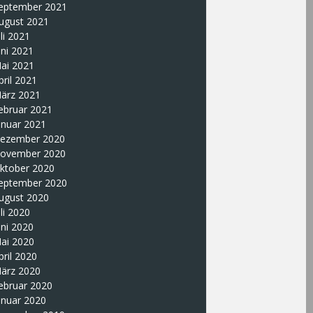
eptember 2021
ugust 2021
uli 2021
uni 2021
ai 2021
pril 2021
ärz 2021
ebruar 2021
anuar 2021
ezember 2020
ovember 2020
ktober 2020
eptember 2020
ugust 2020
uli 2020
uni 2020
ai 2020
pril 2020
ärz 2020
ebruar 2020
anuar 2020