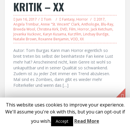
KRITIK – XX
Juni 16, 2017
Tom
Fantasy
,
Horror
2017
,
Angela Trimbur
,
Annie "St. Vincent" Clark
,
Anthologie
,
Blu-Ray
,
Breeda Wool
,
Christina Kirk
,
DVD
,
Film
,
Horror
,
Jack Ketchum
,
Jovanka Vuckovic
,
Karyn Kusama
,
Kurzfilm
,
Lindsay Burdge
,
Natalie Brown
,
Roxanne Benjamin
,
VOD
,
XX
Autor: Tom Burgas Kann man Horror eigentlich so
breit treten bis selbst der beinhärteste Fan keine Lust
mehr hat? Anscheinend nicht, kein Genre ist wohl so
unkaputtbar und in seiner Qualität so schwankend.
Zudem ist zu jeder Zeit immer ein Trend abzulesen.
Mal sind es Zombies, dann gibt es wieder mehr
Folterkeller und wenn das […]
This website uses cookies to improve your experience.
We'll assume you're ok with this, but you can opt-out if
Proudly powered by WordPress
|
Theme:
Solon
by aThemes
you wish.
Read More
Accept
Social media & sharing icons powered by
UltimatelySocial