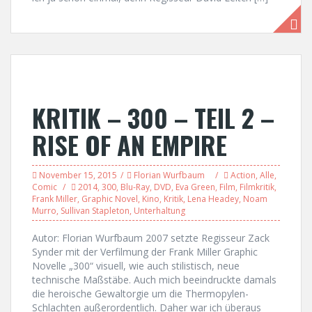
KRITIK – 300 – TEIL 2 –
RISE OF AN EMPIRE
November 15, 2015
Florian Wurfbaum
Action
,
Alle
,
Comic
2014
,
300
,
Blu-Ray
,
DVD
,
Eva Green
,
Film
,
Filmkritik
,
Frank Miller
,
Graphic Novel
,
Kino
,
Kritik
,
Lena Headey
,
Noam
Murro
,
Sullivan Stapleton
,
Unterhaltung
Autor: Florian Wurfbaum 2007 setzte Regisseur Zack
Synder mit der Verfilmung der Frank Miller Graphic
Novelle „300“ visuell, wie auch stilistisch, neue
technische Maßstäbe. Auch mich beeindruckte damals
die heroische Gewaltorgie um die Thermopylen-
Schlachten außerordentlich. Daher war ich überaus