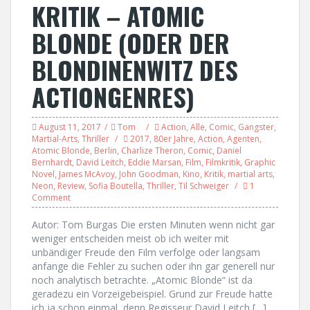
KRITIK – ATOMIC
BLONDE (ODER DER
BLONDINENWITZ DES
ACTIONGENRES)
August 11, 2017
Tom
Action
,
Alle
,
Comic
,
Gangster
,
Martial-Arts
,
Thriller
2017
,
80er Jahre
,
Action
,
Agenten
,
Atomic Blonde
,
Berlin
,
Charlize Theron
,
Comic
,
Daniel
Bernhardt
,
David Leitch
,
Eddie Marsan
,
Film
,
Filmkritik
,
Graphic
Novel
,
James McAvoy
,
John Goodman
,
Kino
,
Kritik
,
martial arts
,
Neon
,
Review
,
Sofia Boutella
,
Thriller
,
Til Schweiger
1
Comment
Autor: Tom Burgas Die ersten Minuten wenn nicht gar
weniger entscheiden meist ob ich weiter mit
unbändiger Freude den Film verfolge oder langsam
anfange die Fehler zu suchen oder ihn gar generell nur
noch analytisch betrachte. „Atomic Blonde“ ist da
geradezu ein Vorzeigebeispiel. Grund zur Freude hatte
ich ja schon einmal, denn Regisseur David Leitch […]