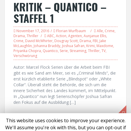
KRITIK – QUANTICO –
STAFFEL 1
November 17, 2016
Florian Wurfbaum
Alle
,
Crime
,
Drama
,
Thriller
ABC
,
Action
,
Agenten
,
Aunjanue Ellis
,
Crime
,
David McWhirter
,
Dougray Scott
,
Drama
,
FBI
,
Jake
McLaughlin
,
Johanna Braddy
,
Joshua Safran
,
Krimi
,
Maxdome
,
Priyanka Chopra
,
Quantico
,
Serie
,
Streaming
,
Thriller
,
TV
,
Verschwörung
Autor: Marcel Flock Serien über die Arbeit beim FBI
gibt es wie Sand am Meer, sei es „Criminal Minds“, die
erst kürzlich etablierte Serie „Blindspot“ oder „White
Collar“. Überall steht die Behörde, die sich um die
innere Sicherheit des Landes kümmert, im Mittelpunkt.
In „Quantico“ nun legt Serienschöpfer Joshua Safran
den Fokus auf die Ausbildung […]
This website uses cookies to improve your experience.
We'll assume you're ok with this, but you can opt-out if