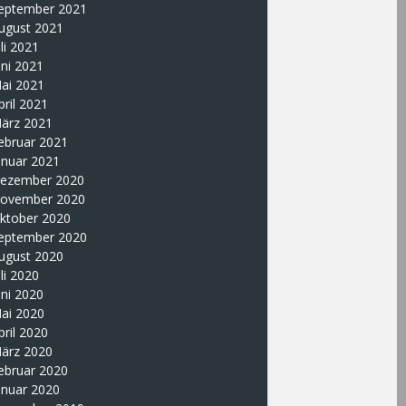
eptember 2021
ugust 2021
uli 2021
uni 2021
ai 2021
pril 2021
ärz 2021
ebruar 2021
anuar 2021
ezember 2020
ovember 2020
ktober 2020
eptember 2020
ugust 2020
uli 2020
uni 2020
ai 2020
pril 2020
ärz 2020
ebruar 2020
anuar 2020