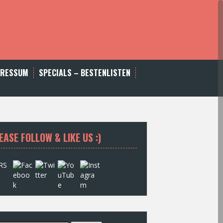
PRESSUM
SPECIALS – BESTENLISTEN
EASE FOLLOW & LIKE US :)