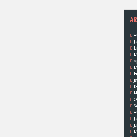
AR
A
J
J
M
A
M
F
J
D
N
O
S
A
J
J
M