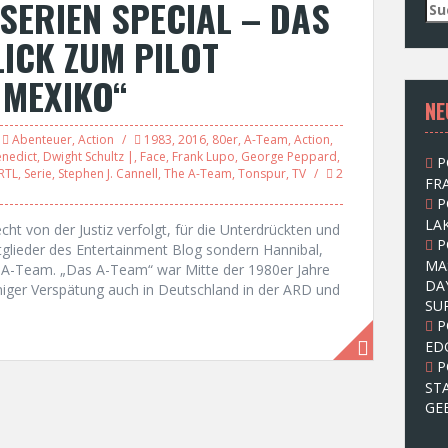
SERIEN SPECIAL – DAS
S
u
LICK ZUM PILOT
c
h
 MEXIKO“
e
NE
n
n
Abenteuer
,
Action
1983
,
2016
,
80er
,
A-Team
,
Action
,
a
enedict
,
Dwight Schultz |
,
Face
,
Frank Lupo
,
George Peppard
,
P
c
RTL
,
Serie
,
Stephen J. Cannell
,
The A-Team
,
Tonspur
,
TV
2
FRA
h
P
:
LAK
cht von der Justiz verfolgt, für die Unterdrückten und
P
itglieder des Entertainment Blog sondern Hannibal,
MA
 A-Team. „Das A-Team“ war Mitte der 1980er Jahre
DA
einiger Verspätung auch in Deutschland in der ARD und
SU
P
ED
P
ST
GE