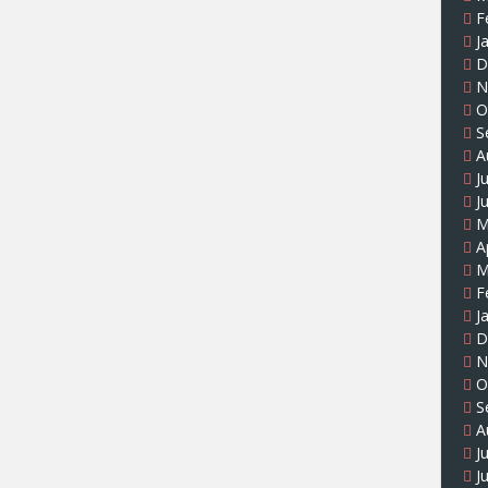
F
J
D
N
O
S
A
J
J
M
A
M
F
J
D
N
O
S
A
J
J