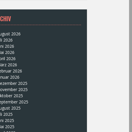
CHIV
ugust 2026
uli 2026
uni 2026
ai 2026
pril 2026
ärz 2026
ebruar 2026
anuar 2026
ezember 2025
ovember 2025
ktober 2025
eptember 2025
ugust 2025
uli 2025
uni 2025
ai 2025