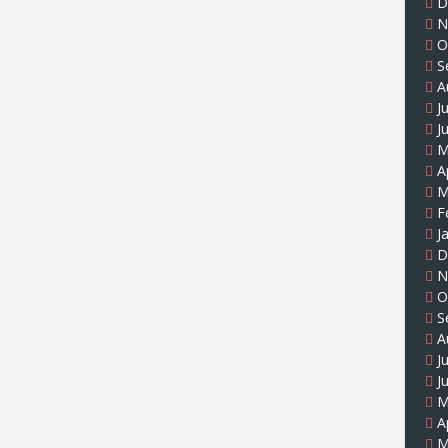
D
N
O
S
A
J
J
M
A
M
F
J
D
N
O
S
A
J
J
M
A
M