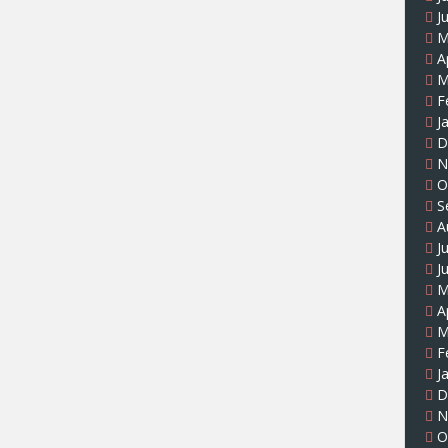
J
M
A
M
F
J
D
N
O
S
A
J
J
M
A
M
F
J
D
N
O