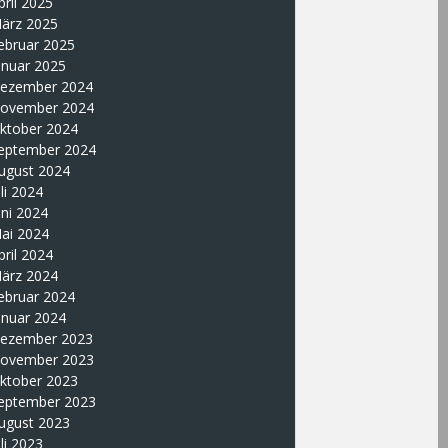
pril 2025
ärz 2025
ebruar 2025
anuar 2025
ezember 2024
ovember 2024
ktober 2024
eptember 2024
ugust 2024
uli 2024
uni 2024
ai 2024
pril 2024
ärz 2024
ebruar 2024
anuar 2024
ezember 2023
ovember 2023
ktober 2023
eptember 2023
ugust 2023
uli 2023