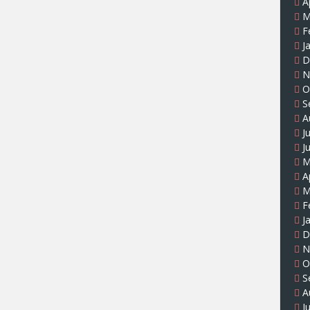
A
M
F
J
D
N
O
S
A
J
J
M
A
M
F
J
D
N
O
S
A
J