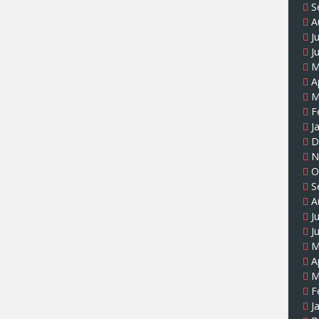
S
A
J
J
M
A
M
F
J
D
N
O
S
A
J
J
M
A
M
F
J