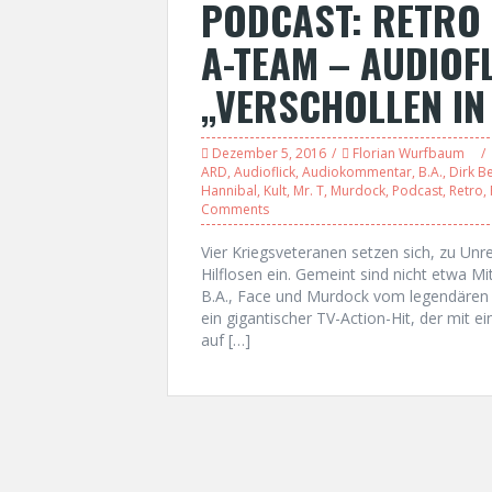
PODCAST: RETRO 
A-TEAM – AUDIOF
„VERSCHOLLEN IN
Dezember 5, 2016
Florian Wurfbaum
ARD
,
Audioflick
,
Audiokommentar
,
B.A.
,
Dirk B
Hannibal
,
Kult
,
Mr. T
,
Murdock
,
Podcast
,
Retro
,
Comments
Vier Kriegsveteranen setzen sich, zu Unre
Hilflosen ein. Gemeint sind nicht etwa M
B.A., Face und Murdock vom legendären
ein gigantischer TV-Action-Hit, der mit 
auf […]