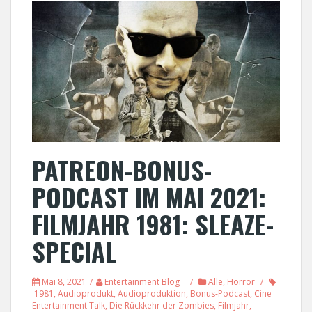
PATREON-BONUS-
PODCAST IM MAI 2021:
FILMJAHR 1981: SLEAZE-
SPECIAL
Mai 8, 2021
Entertainment Blog
Alle
,
Horror
1981
,
Audioprodukt
,
Audioproduktion
,
Bonus-Podcast
,
Cine
Entertainment Talk
,
Die Rückkehr der Zombies
,
Filmjahr
,