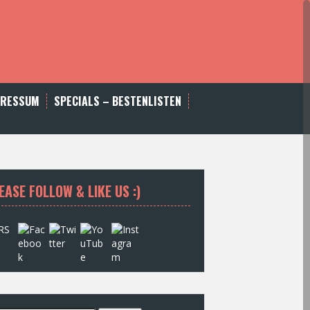
PRESSUM
SPECIALS – BESTENLISTEN
EASE FOLLOW & LIKE US :)