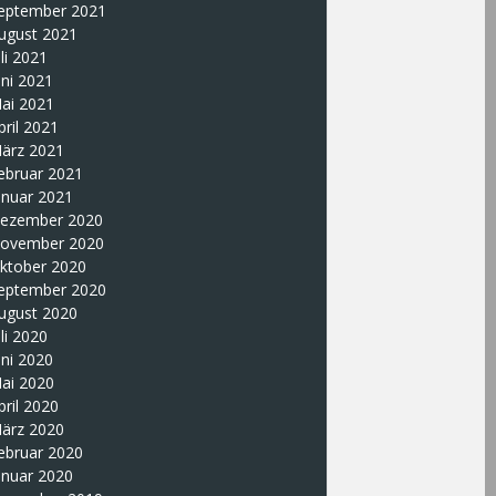
eptember 2021
ugust 2021
uli 2021
uni 2021
ai 2021
pril 2021
ärz 2021
ebruar 2021
anuar 2021
ezember 2020
ovember 2020
ktober 2020
eptember 2020
ugust 2020
uli 2020
uni 2020
ai 2020
pril 2020
ärz 2020
ebruar 2020
anuar 2020