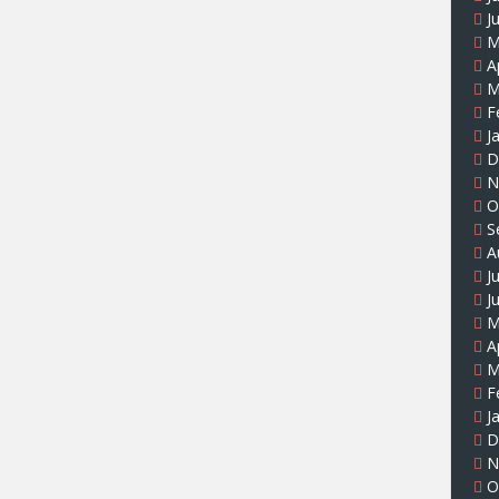
J
M
A
M
F
J
D
N
O
S
A
J
J
M
A
M
F
J
D
N
O