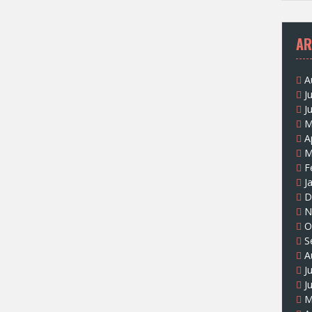
AR
A
J
J
M
A
M
F
J
D
N
O
S
A
J
J
M