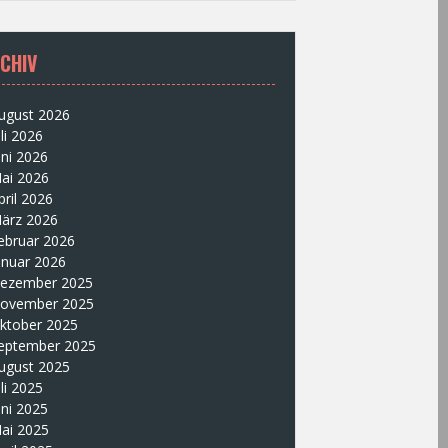
CHIV
ugust 2026
uli 2026
uni 2026
ai 2026
pril 2026
ärz 2026
ebruar 2026
anuar 2026
ezember 2025
ovember 2025
ktober 2025
eptember 2025
ugust 2025
uli 2025
uni 2025
ai 2025