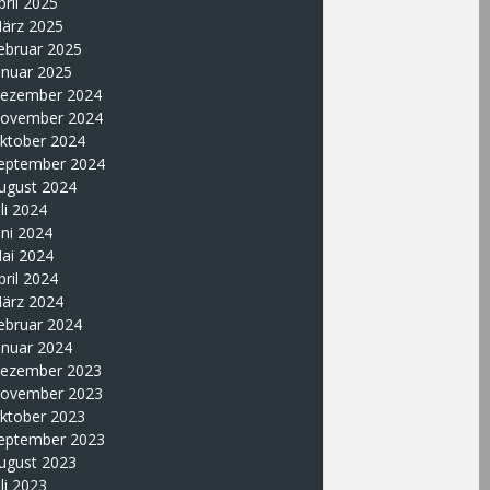
pril 2025
ärz 2025
ebruar 2025
anuar 2025
ezember 2024
ovember 2024
ktober 2024
eptember 2024
ugust 2024
uli 2024
uni 2024
ai 2024
pril 2024
ärz 2024
ebruar 2024
anuar 2024
ezember 2023
ovember 2023
ktober 2023
eptember 2023
ugust 2023
uli 2023