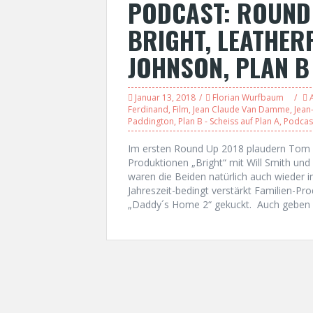
PODCAST: ROUND 
BRIGHT, LEATHER
JOHNSON, PLAN B
Januar 13, 2018
Florian Wurfbaum
Ferdinand
,
Film
,
Jean Claude Van Damme
,
Jean
Paddington
,
Plan B - Scheiss auf Plan A
,
Podcas
Im ersten Round Up 2018 plaudern Tom u
Produktionen „Bright“ mit Will Smith u
waren die Beiden natürlich auch wieder 
Jahreszeit-bedingt verstärkt Familien-Pr
„Daddy´s Home 2“ gekuckt. Auch geben d