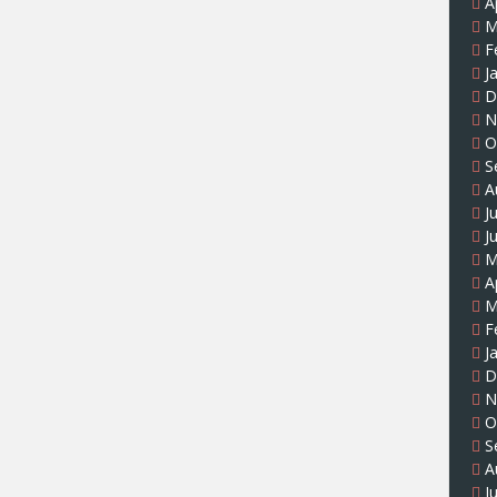
A
M
F
J
D
N
O
S
A
J
J
M
A
M
F
J
D
N
O
S
A
J