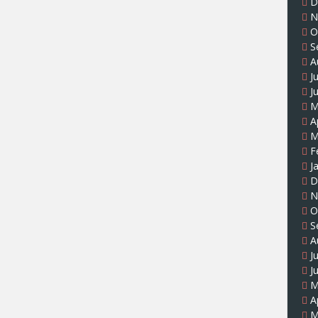
D
N
O
S
A
J
J
M
A
M
F
J
D
N
O
S
A
J
J
M
A
M