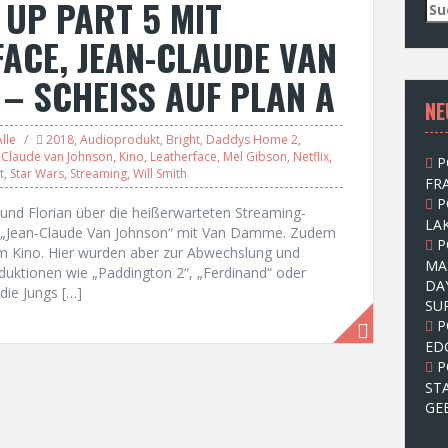
UP PART 5 MIT
S
u
FACE, JEAN-CLAUDE VAN
c
h
 – SCHEISS AUF PLAN A
e
NE
n
n
Alle
2018
,
Audioprodukt
,
Bright
,
Daddys Home 2
,
a
-Claude van Johnson
,
Kino
,
Leatherface
,
Mel Gibson
,
Netflix
,
P
c
t
,
Star Wars
,
Streaming
,
Will Smith
FRA
h
P
:
nd Florian über die heißerwarteten Streaming-
LAK
nd „Jean-Claude Van Johnson“ mit Van Damme. Zudem
P
im Kino. Hier wurden aber zur Abwechslung und
MA
oduktionen wie „Paddington 2“, „Ferdinand“ oder
DA
ie Jungs […]
SU
P
ED
P
ST
GE