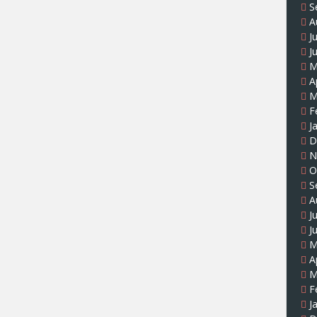
S
A
J
J
M
A
M
F
J
D
N
O
S
A
J
J
M
A
M
F
J