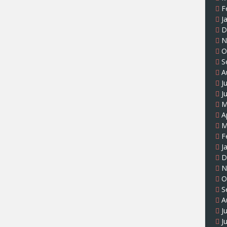
F
J
D
N
O
S
A
J
J
M
A
M
F
J
D
N
O
S
A
J
J