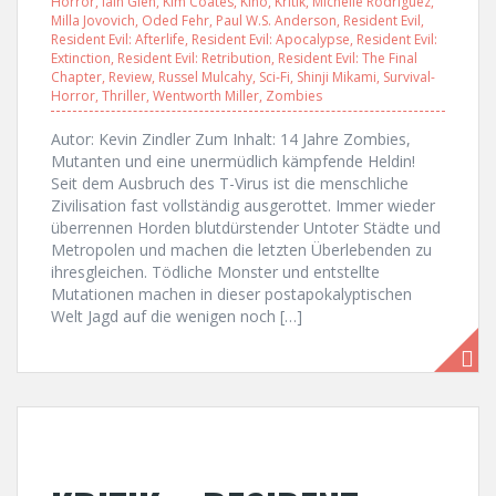
Horror
,
Iain Glen
,
Kim Coates
,
Kino
,
Kritik
,
Michelle Rodriguez
,
Milla Jovovich
,
Oded Fehr
,
Paul W.S. Anderson
,
Resident Evil
,
Resident Evil: Afterlife
,
Resident Evil: Apocalypse
,
Resident Evil:
Extinction
,
Resident Evil: Retribution
,
Resident Evil: The Final
Chapter
,
Review
,
Russel Mulcahy
,
Sci-Fi
,
Shinji Mikami
,
Survival-
Horror
,
Thriller
,
Wentworth Miller
,
Zombies
Autor: Kevin Zindler Zum Inhalt: 14 Jahre Zombies,
Mutanten und eine unermüdlich kämpfende Heldin!
Seit dem Ausbruch des T-Virus ist die menschliche
Zivilisation fast vollständig ausgerottet. Immer wieder
überrennen Horden blutdürstender Untoter Städte und
Metropolen und machen die letzten Überlebenden zu
ihresgleichen. Tödliche Monster und entstellte
Mutationen machen in dieser postapokalyptischen
Welt Jagd auf die wenigen noch […]