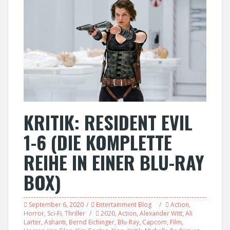
KRITIK: RESIDENT EVIL
1-6 (DIE KOMPLETTE
REIHE IN EINER BLU-RAY
BOX)
September 6, 2020
Entertainment Blog
Action
,
Horror
,
Sci-Fi
,
Thriller
2020
,
Action
,
Alexander Witt
,
Ali
Larter
,
Ashanti
,
Bernd Eichinger
,
Blu-Ray
,
Capcom
,
Film
,