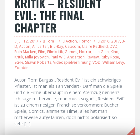
KRITIK – RESIDENT
EVIL: THE FINAL
CHAPTER
Juli 12, 2017
Tom
Action
,
Horror
2016
,
2017
,
3-
D
,
Action
,
Ali Larter
,
Blu-Ray
,
Capcom
,
Claire Redfield
,
DVD
,
Eoin Macken
,
Film
,
Filmkritik
,
Games
,
Horror
,
Iain Glen
,
Kino
,
Kritik
,
Milla Jovovich
,
Paul W.S. Anderson
,
Review
,
Ruby Rose
,
Sci-Fi
,
Shawn Roberts
,
Videospielverfilmung
,
VOD
,
William Levy
,
Zombies
Autor: Tom Burgas „Resident Evil“ ist ein schwieriges
Pflaster. Ist man als Fan verklärt? Darf man die Spiele
und die Filme überhaupt in einem Atemzug nennen?
Ich sage mittlerweile, man muss sogar!! „Resident Evil“
ist zu einem riesigen Franchise verkommen: Bücher,
Spiele, Comics, animierte Filme, alles hat man
mittlerweile aufgefahren, doch nichts polarisiert so
sehr […]