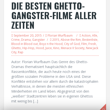
DIE BESTEN GHETTO-
GANGSTER-FILME ALLER
ZEITEN
September 20, 2015
Florian Wurfbaum
Action
,
Alle
,
Crime
,
Drama
,
Gangster
2015
,
Above the Rim
,
Bestenliste
,
Blood in Blood out
,
Boyz n the Hood
,
City of God
,
Film
,
Fresh
,
Ghetto
,
Hip-Hop
,
Hood
,
Juice
,
Kino
,
Menace II Society
,
New Jack
City
,
Rap
Autor: Florian Wurfbaum Das Genre des Ghetto-
Dramas thematisiert hauptsächlich die
Rassenkonflikte, die auch heute noch eines der
größten sozialen Probleme in den USA sind. Diese
Konflikte entstehen vor allem durch die katastrophalen
Verhältnisse, in denen die meisten ethnischen
Minderheiten im Land leben. Abgegrenzt von den
„weißen“ Stadtzentren leben sie in eigenen Ghettos
mit wenig bis […]