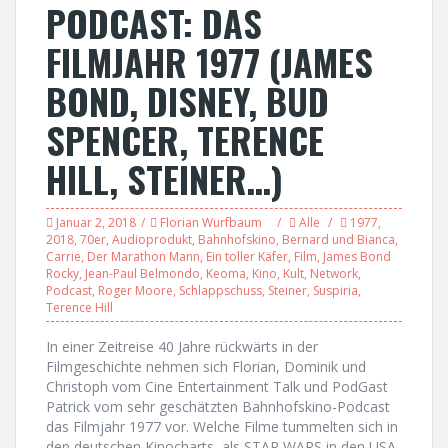
PODCAST: DAS
FILMJAHR 1977 (JAMES
BOND, DISNEY, BUD
SPENCER, TERENCE
HILL, STEINER…)
Januar 2, 2018
Florian Wurfbaum
Alle
1977
,
2018
,
70er
,
Audioprodukt
,
Bahnhofskino
,
Bernard und Bianca
,
Carrie
,
Der Marathon Mann
,
Ein toller Käfer
,
Film
,
James Bond
Rocky
,
Jean-Paul Belmondo
,
Keoma
,
Kino
,
Kult
,
Network
,
Podcast
,
Roger Moore
,
Schlappschuss
,
Steiner
,
Suspiria
,
Terence Hill
In einer Zeitreise 40 Jahre rückwärts in der
Filmgeschichte nehmen sich Florian, Dominik und
Christoph vom Cine Entertainment Talk und PodGast
Patrick vom sehr geschätzten Bahnhofskino-Podcast
das Filmjahr 1977 vor. Welche Filme tummelten sich in
den deutschen Kinocharts, als STAR WARS in den USA