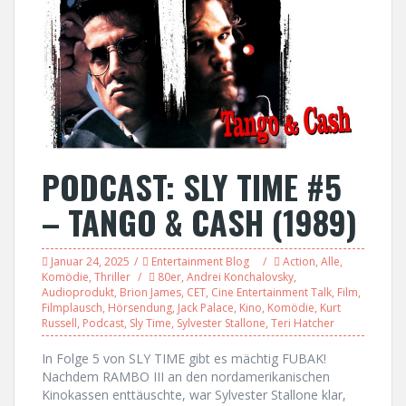
PODCAST: SLY TIME #5
– TANGO & CASH (1989)
Januar 24, 2025
Entertainment Blog
Action
,
Alle
,
Komödie
,
Thriller
80er
,
Andrei Konchalovsky
,
Audioprodukt
,
Brion James
,
CET
,
Cine Entertainment Talk
,
Film
,
Filmplausch
,
Hörsendung
,
Jack Palace
,
Kino
,
Komödie
,
Kurt
Russell
,
Podcast
,
Sly Time
,
Sylvester Stallone
,
Teri Hatcher
In Folge 5 von SLY TIME gibt es mächtig FUBAK!
Nachdem RAMBO III an den nordamerikanischen
Kinokassen enttäuschte, war Sylvester Stallone klar,