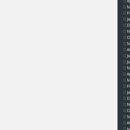
A
M
F
J
D
N
O
S
A
J
J
M
A
M
F
J
D
N
O
S
A
J