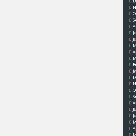
D
N
O
S
A
J
J
M
A
M
F
J
D
N
O
S
A
J
J
M
A
M