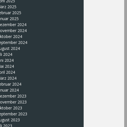
pril 2025
ärz 2025
ebruar 2025
anuar 2025
ezember 2024
ovember 2024
ktober 2024
eptember 2024
ugust 2024
uli 2024
uni 2024
ai 2024
pril 2024
ärz 2024
ebruar 2024
anuar 2024
ezember 2023
ovember 2023
ktober 2023
eptember 2023
ugust 2023
uli 2023