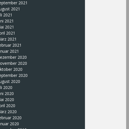
eptember 2021
ugust 2021
uli 2021
uni 2021
ai 2021
pril 2021
ärz 2021
ebruar 2021
anuar 2021
ezember 2020
ovember 2020
ktober 2020
eptember 2020
ugust 2020
uli 2020
uni 2020
ai 2020
pril 2020
ärz 2020
ebruar 2020
anuar 2020