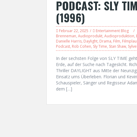
PODCAST: SLY TIM
(1996)
Februar 22, 2025
Entertainment Blog
Brenneman
,
Audioprodukt
,
Audioproduktion
,
Danielle Harris
,
Daylight
,
Drama
,
Film
,
Filmplau
Podcast
,
Rob Cohen
,
Sly Time
,
Stan Shaw
,
Sylve
In der sechsten Folge von SLY TIME geht
Erde, auf der Suche nach Tageslicht. Ric
Thriller DAYLIGHT aus Mitte der Neunzi
Einsatz ums Überleben. Florian und Kev
Schauspieler, Sänger und Regisseur A
dem […]