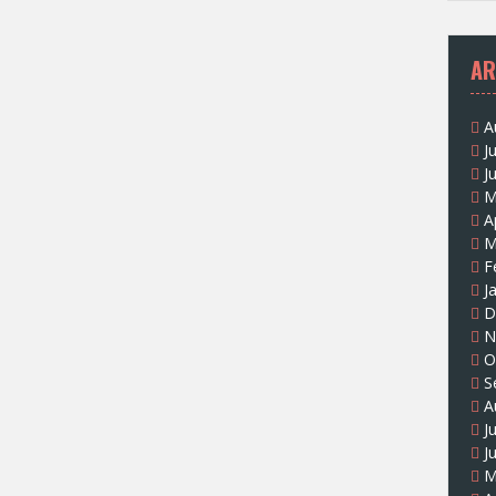
AR
A
J
J
M
A
M
F
J
D
N
O
S
A
J
J
M