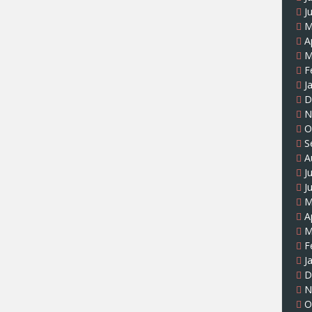
J
M
A
M
F
J
D
N
O
S
A
J
J
M
A
M
F
J
D
N
O