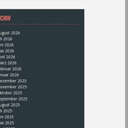
CHIV
ugust 2026
uli 2026
uni 2026
ai 2026
pril 2026
ärz 2026
ebruar 2026
anuar 2026
ezember 2025
ovember 2025
ktober 2025
eptember 2025
ugust 2025
uli 2025
uni 2025
ai 2025