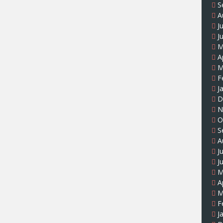
S
A
J
J
M
A
M
F
J
D
N
O
S
A
J
J
M
A
M
F
J