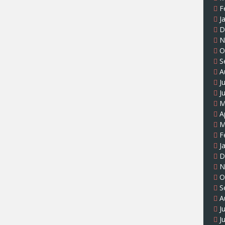
F
J
D
N
O
S
A
J
J
M
A
M
F
J
D
N
O
S
A
J
J