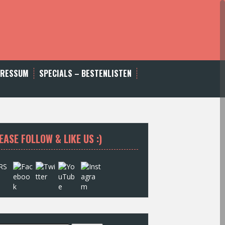
PRESSUM
SPECIALS – BESTENLISTEN
EASE FOLLOW & LIKE US :)