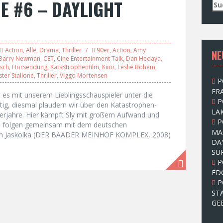
E #6 – DAYLIGHT
S
u
c
h
e
Action
,
Alle
,
Drama
,
Thriller
90er
,
Action
,
Amy
NE
n
Barry Newman
,
CET
,
Cine Entertainment Talk
,
Dan Hedaya
,
n
sch
,
Hörsendung
,
Katastrophenfilm
,
Kino
,
Leslie Bohem
,
a
ster Stallone
,
Thriller
,
Viggo Mortensen
P
c
FRA
h
 es mit unserem Lieblingsschauspieler unter die
P
:
htig, diesmal plaudern wir über den Katastrophen-
LAK
gerjahre. Hier kämpft Sly mit großem Aufwand und
P
in folgen gemeinsam mit dem deutschen
MA
dam Jaskolka (DER BAADER MEINHOF KOMPLEX, 2008)
DA
SU
P
ED
P
ST
GE