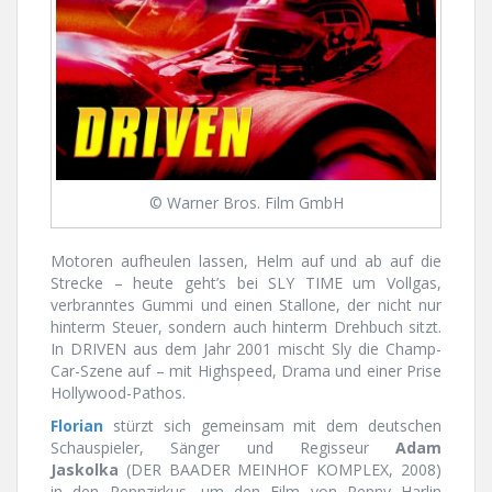
© Warner Bros. Film GmbH
Motoren aufheulen lassen, Helm auf und ab auf die
Strecke – heute geht’s bei SLY TIME um Vollgas,
verbranntes Gummi und einen Stallone, der nicht nur
hinterm Steuer, sondern auch hinterm Drehbuch sitzt.
In DRIVEN aus dem Jahr 2001 mischt Sly die Champ-
Car-Szene auf – mit Highspeed, Drama und einer Prise
Hollywood-Pathos.
Florian
stürzt sich gemeinsam mit dem deutschen
Schauspieler, Sänger und Regisseur
Adam
Jaskolka
(DER BAADER MEINHOF KOMPLEX, 2008)
in den Rennzirkus, um den Film von Renny Harlin