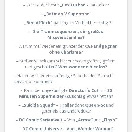
–
Wer ist der beste
„Lex Luthor“-
Darsteller
?
– „Batman V Superman“
– „Ben Affleck“
bashing im Vorfeld berechtigt
?
– Die Traumsequenzen, ein großes
Missverständnis?
– Warum mal wieder ein grunzender
CGI-Endgegner
ohne Charisma
?
–
Stellweise seltsam schlecht choreografiert, gefilmt
und geschnitten?
Was war denn hier los?
– Haben wir hier eine unfertige Superhelden-Schlacht
serviert bekommen?
–
Kann der ungekündigte
Director´s Cut
mit
30
Minuten Superhelden-Zuschlag
etwas retten
?
– „Suicide Squad“ – Trailer
dank
Queen-Sound
geiler als das Endprodukt?
– DC Comic Serienwelt –
Von
„Arrow
“
und
„Flash“
– DC Comic Universe – Von
„Wonder Woman“