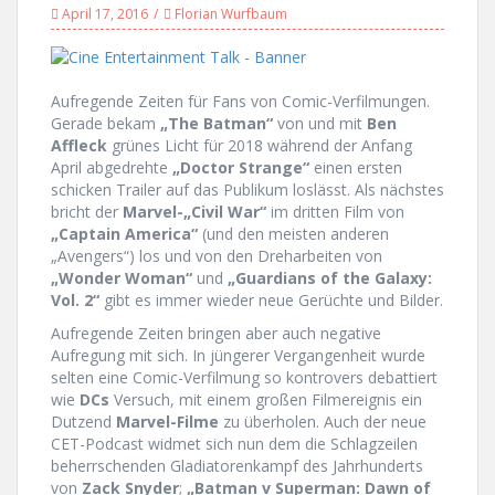
April 17, 2016
Florian Wurfbaum
Aufregende Zeiten für Fans von Comic-Verfilmungen.
Gerade bekam
„The Batman“
von und mit
Ben
Affleck
grünes Licht für 2018 während der Anfang
April abgedrehte
„Doctor Strange“
einen ersten
schicken Trailer auf das Publikum loslässt. Als nächstes
bricht der
Marvel-„Civil War“
im dritten Film von
„Captain America“
(und den meisten anderen
„Avengers“) los und von den Dreharbeiten von
„Wonder Woman“
und
„Guardians of the Galaxy:
Vol. 2“
gibt es immer wieder neue Gerüchte und Bilder.
Aufregende Zeiten bringen aber auch negative
Aufregung mit sich. In jüngerer Vergangenheit wurde
selten eine Comic-Verfilmung so kontrovers debattiert
wie
DCs
Versuch, mit einem großen Filmereignis ein
Dutzend
Marvel-Filme
zu überholen. Auch der neue
CET-Podcast widmet sich nun dem die Schlagzeilen
beherrschenden Gladiatorenkampf des Jahrhunderts
von
Zack Snyder
;
„Batman v Superman: Dawn of