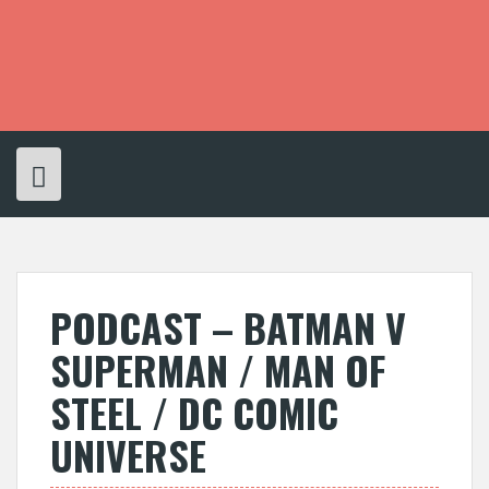
S
k
i
p
t
o
c
o
n
t
e
n
t
PODCAST – BATMAN V
SUPERMAN / MAN OF
STEEL / DC COMIC
UNIVERSE