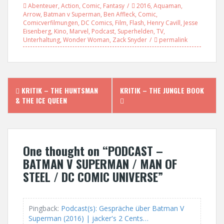
Abenteuer
,
Action
,
Comic
,
Fantasy
2016
,
Aquaman
,
Arrow
,
Batman v Superman
,
Ben Affleck
,
Comic
,
Comicverfilmungen
,
DC Comics
,
Film
,
Flash
,
Henry Cavill
,
Jesse
Eisenberg
,
Kino
,
Marvel
,
Podcast
,
Superhelden
,
TV
,
Unterhaltung
,
Wonder Woman
,
Zack Snyder
permalink
P
KRITIK – THE HUNTSMAN
KRITIK – THE JUNGLE BOOK
& THE ICE QUEEN
o
s
One thought on “
PODCAST –
t
BATMAN V SUPERMAN / MAN OF
n
STEEL / DC COMIC UNIVERSE
”
a
v
Pingback:
Podcast(s): Gespräche über Batman V
Superman (2016) | jacker's 2 Cents…