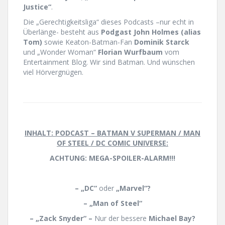
Justice“
.
Die „Gerechtigkeitsliga“ dieses Podcasts –nur echt in
Überlänge- besteht aus
Podgast John Holmes (alias
Tom)
sowie Keaton-Batman-Fan
Dominik Starck
und „Wonder Woman“
Florian Wurfbaum
vom
Entertainment Blog. Wir sind Batman. Und wünschen
viel Hörvergnügen.
INHALT: PODCAST – BATMAN V SUPERMAN / MAN
OF STEEL / DC COMIC UNIVERSE:
ACHTUNG: MEGA-SPOILER-ALARM!!!
– „DC“
oder
„Marvel“?
– „Man of Steel“
– „Zack Snyder“ –
Nur der bessere
Michael Bay?