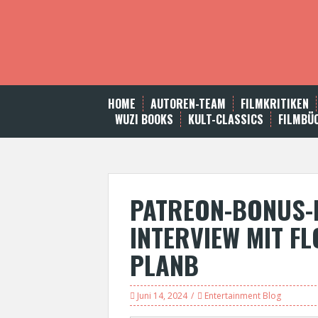
S
k
i
p
t
o
c
HOME
AUTOREN-TEAM
FILMKRITIKEN
o
WUZI BOOKS
KULT-CLASSICS
FILMBÜ
n
t
e
n
t
PATREON-BONUS-P
INTERVIEW MIT FL
PLANB
Juni 14, 2024
Entertainment Blog