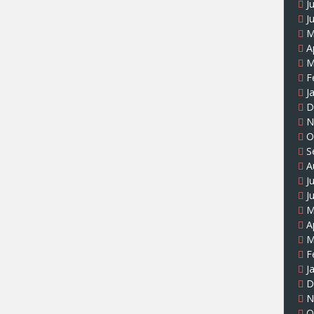
J
J
M
A
M
F
J
D
N
O
S
A
J
J
M
A
M
F
J
D
N
O