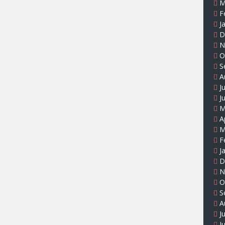
M
F
J
D
N
O
S
A
J
J
M
A
M
F
J
D
N
O
S
A
J
J