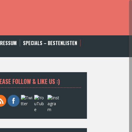
PRESSUM
SPECIALS – BESTENLISTEN
EASE FOLLOW & LIKE US :)