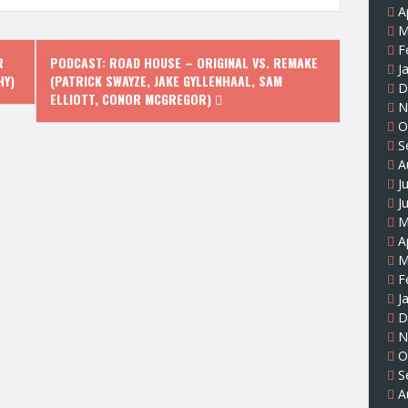
A
M
F
R
PODCAST: ROAD HOUSE – ORIGINAL VS. REMAKE
J
HY)
(PATRICK SWAYZE, JAKE GYLLENHAAL, SAM
D
ELLIOTT, CONOR MCGREGOR)
N
O
S
A
J
J
M
A
M
F
J
D
N
O
S
A