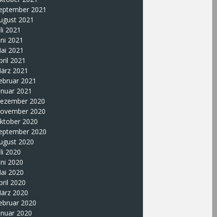
eptember 2021
ugust 2021
uli 2021
uni 2021
ai 2021
pril 2021
ärz 2021
ebruar 2021
anuar 2021
ezember 2020
ovember 2020
ktober 2020
eptember 2020
ugust 2020
uli 2020
uni 2020
ai 2020
pril 2020
ärz 2020
ebruar 2020
anuar 2020