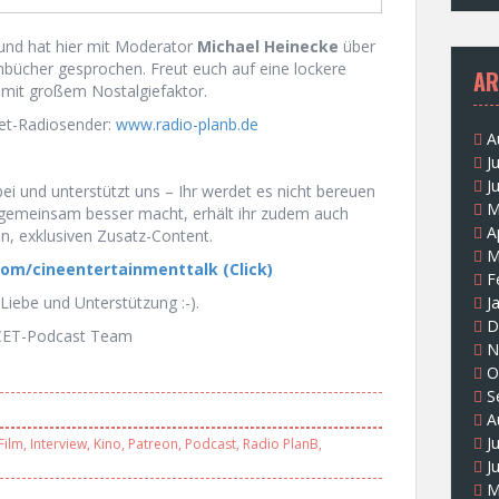
nd hat hier mit Moderator
Michael Heinecke
über
nbücher gesprochen. Freut euch auf eine lockere
AR
mit großem Nostalgiefaktor.
net-Radiosender:
www.radio-planb.de
A
J
J
ei und unterstützt uns – Ihr werdet es nicht bereuen
M
 gemeinsam besser macht, erhält ihr zudem auch
A
n, exklusiven Zusatz-Content.
M
om/cineentertainmenttalk (Click)
F
Liebe und Unterstützung :-).
J
D
CET-Podcast Team
N
O
S
A
J
Film
,
Interview
,
Kino
,
Patreon
,
Podcast
,
Radio PlanB
,
J
M