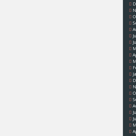
D
N
O
S
A
J
J
M
A
M
F
J
D
N
O
S
A
J
J
M
A