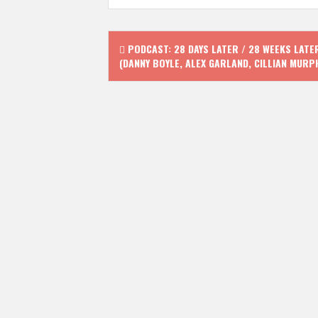
P
PODCAST: 28 DAYS LATER / 28 WEEKS LATE
(DANNY BOYLE, ALEX GARLAND, CILLIAN MURP
o
s
t
n
a
v
i
g
a