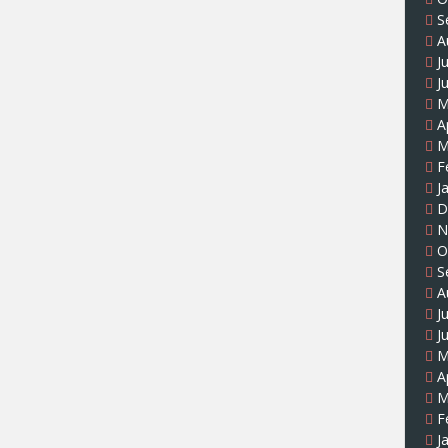
S
A
J
J
M
A
M
F
J
D
N
O
S
A
J
J
M
A
M
F
J