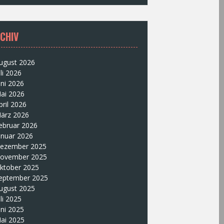
CHIV
ugust 2026
uli 2026
uni 2026
ai 2026
pril 2026
ärz 2026
ebruar 2026
anuar 2026
ezember 2025
ovember 2025
ktober 2025
eptember 2025
ugust 2025
uli 2025
uni 2025
ai 2025