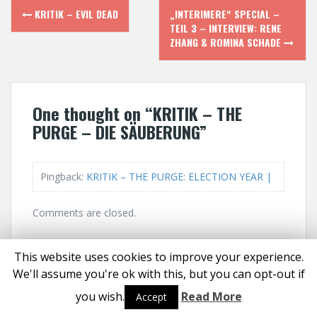
P
KRITIK – EVIL DEAD
„INTERIMERE“ SPECIAL –
TEIL 3 – INTERVIEW: RENE
o
ZHANG & ROMINA SCHADE
s
t
One thought on “
KRITIK – THE
n
PURGE – DIE SÄUBERUNG
”
a
Pingback:
KRITIK – THE PURGE: ELECTION YEAR |
v
i
Comments are closed.
g
This website uses cookies to improve your experience.
a
We'll assume you're ok with this, but you can opt-out if
Proudly powered by WordPress
|
Theme:
Solon
by aThemes
t
you wish.
Read More
Accept
Social media & sharing icons powered by
UltimatelySocial