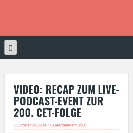
S
k
i
p
t
o
c
o
n
t
e
n
t
VIDEO: RECAP ZUM LIVE-
PODCAST-EVENT ZUR
200. CET-FOLGE
Oktober 30, 2024
Entertainment Blog