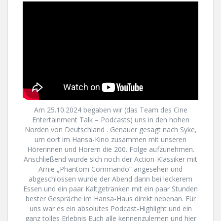
Am 25.10.2024 begaben wir (das Team des Cine
Entertainment Talk – Podcasts) uns in den hohen
Norden von Deutschland . Genauer gesagt nach Syke,
um dort im Hansa-Kino zusammen mit unseren
Hörerinnen und Hörern die 200. Folge aufzunehmen.
Anschließend wurde sich noch der Action-Klassiker mit
Arnie „Phantom Commando“ angesehen und
abgeschlossen wurde der Abend dann bei leckerem
Essen und ein paar Kaltgetränken mit ein paar Stunden
bester Gespräche im Hansa-Haus direkt nebenan. Für
uns war es ein absolutes Podcast-Highlight und ein
ganz tolles Erlebnis Euch alle kennenzulernen und hier