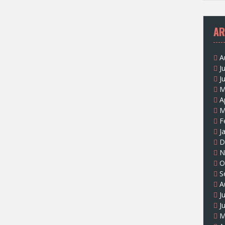
AR
A
J
J
M
A
M
F
J
D
N
O
S
A
J
J
M