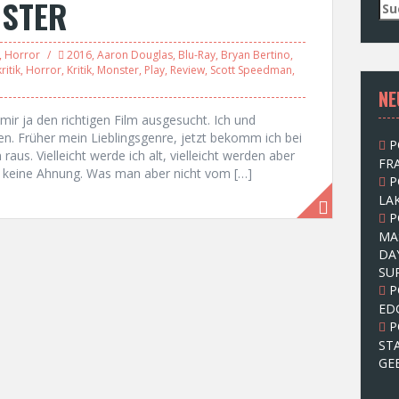
NSTER
S
u
c
,
Horror
2016
,
Aaron Douglas
,
Blu-Ray
,
Bryan Bertino
,
h
ritik
,
Horror
,
Kritik
,
Monster
,
Play
,
Review
,
Scott Speedman
,
e
NE
n
n
ir ja den richtigen Film ausgesucht. Ich und
a
en. Früher mein Lieblingsgenre, jetzt bekomm ich bei
P
c
s. Vielleicht werde ich alt, vielleicht werden aber
FRA
h
, keine Ahnung. Was man aber nicht vom […]
P
:
LAK
P
MA
DA
SU
P
ED
P
ST
GE