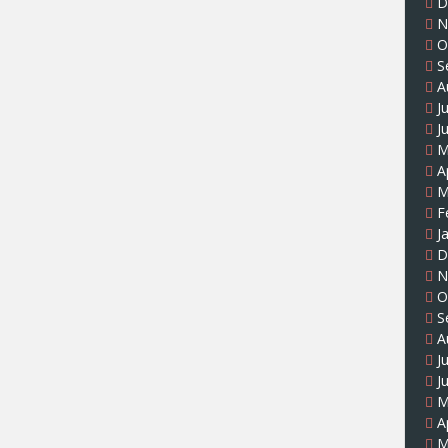
D
N
O
S
A
J
J
M
A
M
F
J
D
N
O
S
A
J
J
M
A
M