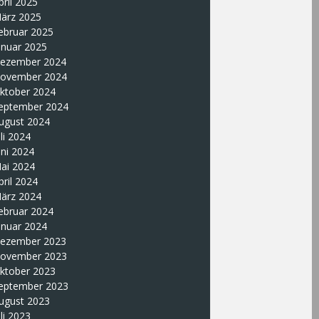
pril 2025
ärz 2025
ebruar 2025
anuar 2025
ezember 2024
ovember 2024
ktober 2024
eptember 2024
ugust 2024
uli 2024
uni 2024
ai 2024
pril 2024
ärz 2024
ebruar 2024
anuar 2024
ezember 2023
ovember 2023
ktober 2023
eptember 2023
ugust 2023
uli 2023