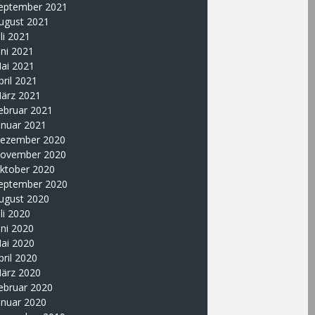
eptember 2021
ugust 2021
uli 2021
uni 2021
ai 2021
pril 2021
ärz 2021
ebruar 2021
anuar 2021
ezember 2020
ovember 2020
ktober 2020
eptember 2020
ugust 2020
uli 2020
uni 2020
ai 2020
pril 2020
ärz 2020
ebruar 2020
anuar 2020