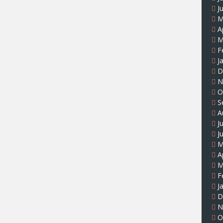
J
M
A
M
F
J
D
N
O
S
A
J
J
M
A
M
F
J
D
N
O