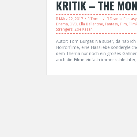
KRITIK – THE MO
März 22, 2017
Tom
Drama
,
Fantasy
Drama
,
DVD
,
Ella Ballentine
,
Fantasy
,
Film
,
Filmk
Strangers
,
Zoe Kazan
Autor: Tom Burgas Na super, da hab ich m
Horrorfilme, eine Hassliebe sondergleich
dem Thema nur noch ein großes Gähnen rau
auch die Filme einfach immer schlechter