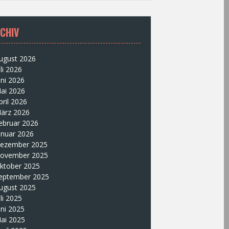
CHIV
ugust 2026
uli 2026
uni 2026
ai 2026
pril 2026
ärz 2026
ebruar 2026
anuar 2026
ezember 2025
ovember 2025
ktober 2025
eptember 2025
ugust 2025
uli 2025
uni 2025
ai 2025