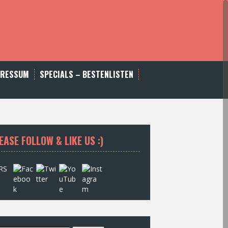
PRESSUM
SPECIALS – BESTENLISTEN
EASE FOLLOW & LIKE US :)