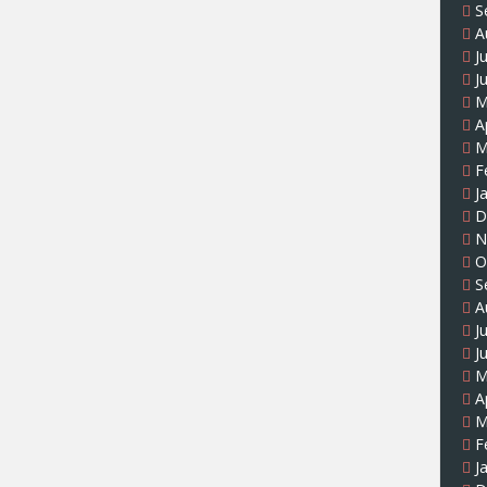
S
A
J
J
M
A
M
F
J
D
N
O
S
A
J
J
M
A
M
F
J