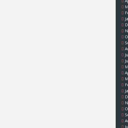
A
M
F
J
D
N
O
S
A
J
J
M
A
M
F
J
D
N
O
S
A
J