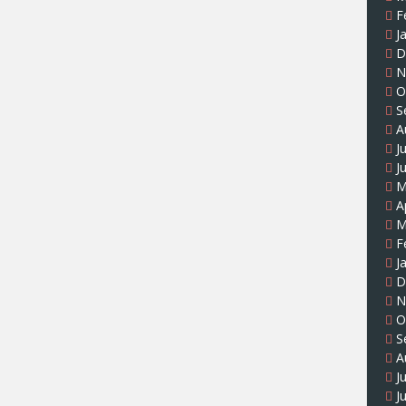
F
J
D
N
O
S
A
J
J
M
A
M
F
J
D
N
O
S
A
J
J