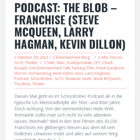
PODCAST: THE BLOB –
FRANCHISE (STEVE
MCQUEEN, LARRY
HAGMAN, KEVIN DILLON)
Oktober 29, 2023
Entertainment Blog
Alle
,
Horror
,
Sci-Fi
,
Thriller
50er
,
80er
,
Audioprodukt
,
CET
,
Chuck
Russell
,
Cine Entertainment Talk
,
Fantasy
,
Film
,
Frank Darabont
,
Horror
,
Hörsendung
,
Kevin Dillon
,
Kino
,
Larry Hagman
,
Podcast
,
Schocktober
,
Sci-Fi
,
Shawnee Smith
,
Steve McQueen
,
The Blob
,
Thriller
Dieses Mal geht es im Schocktober-Podcast ab in die
typische US-Kleinstadtidylle der 50er- und 80er-Jahre.
Doch Achtung: Von der vermeintlichen Heile-Welt-
Romantik sollte man sich nicht zu sehr ablenken
lassen. Weshalb? Weil in den drei Filmen des BLOB-
Franchises ein glibberiges Wesen aus dem All sein
tödliches Unwesen treibt und alles auf seinem Weg
verschlingt. Nur die […]