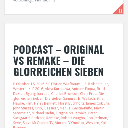
PODCAST – ORIGINAL
VS REMAKE – DIE
GLORREICHEN SIEBEN
Oktober 16, 2016
Florian Wurfbaum
Abenteuer
,
Western
2016
,
Akira Kurosawa
,
Antoine Fuqua
,
Brad
Dexter
,
Byung-hun Lee
,
Charles Bronson
,
Chris Pratt
,
Die
glorreichen Sieben
,
Die sieben Samurai
,
Eli Wallach
,
Ethan
Hawke
,
Film
,
Haley Bennett
,
Horst Buchholtz
,
James Coburn
,
John Sturges
,
Kino
,
Klassiker
,
Manuel Garcia-Rulfo
,
Martin
Sensmeier
,
Michael Biehn
,
Original vs Remake
,
Peter
Sarsgaard
,
Podcast
,
Remake
,
Robert Vaughn
,
Ron Perlman
,
Serie
,
Steve McQueen
,
TV
,
Vincent D'Onofrio
,
Western
,
Yul
Brunner