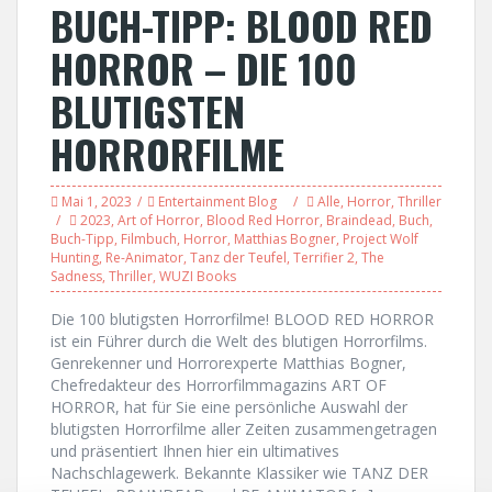
BUCH-TIPP: BLOOD RED
HORROR – DIE 100
BLUTIGSTEN
HORRORFILME
Mai 1, 2023
Entertainment Blog
Alle
,
Horror
,
Thriller
2023
,
Art of Horror
,
Blood Red Horror
,
Braindead
,
Buch
,
Buch-Tipp
,
Filmbuch
,
Horror
,
Matthias Bogner
,
Project Wolf
Hunting
,
Re-Animator
,
Tanz der Teufel
,
Terrifier 2
,
The
Sadness
,
Thriller
,
WUZI Books
Die 100 blutigsten Horrorfilme! BLOOD RED HORROR
ist ein Führer durch die Welt des blutigen Horrorfilms.
Genrekenner und Horrorexperte Matthias Bogner,
Chefredakteur des Horrorfilmmagazins ART OF
HORROR, hat für Sie eine persönliche Auswahl der
blutigsten Horrorfilme aller Zeiten zusammengetragen
und präsentiert Ihnen hier ein ultimatives
Nachschlagewerk. Bekannte Klassiker wie TANZ DER