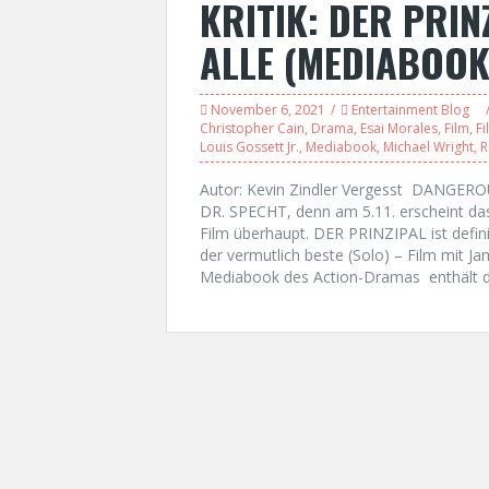
KRITIK: DER PRIN
ALLE (MEDIABOOK
November 6, 2021
Entertainment Blog
Christopher Cain
,
Drama
,
Esai Morales
,
Film
,
Fi
Louis Gossett Jr.
,
Mediabook
,
Michael Wright
,
R
Autor: Kevin Zindler Vergesst DANGE
DR. SPECHT, denn am 5.11. erscheint da
Film überhaupt. DER PRINZIPAL ist defini
der vermutlich beste (Solo) – Film mit Ja
Mediabook des Action-Dramas enthält d