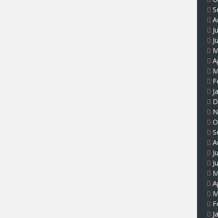
S
A
J
J
M
A
M
F
J
D
N
O
S
A
J
J
M
A
M
F
J