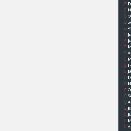
D
N
O
S
A
J
J
M
A
M
F
J
D
N
O
S
A
J
J
M
A