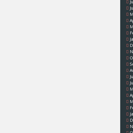
J
J
M
A
M
F
J
D
N
O
S
A
J
J
M
A
M
F
J
D
N
O