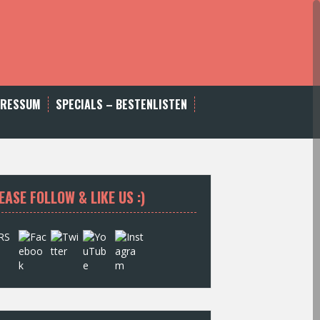
PRESSUM
SPECIALS – BESTENLISTEN
EASE FOLLOW & LIKE US :)