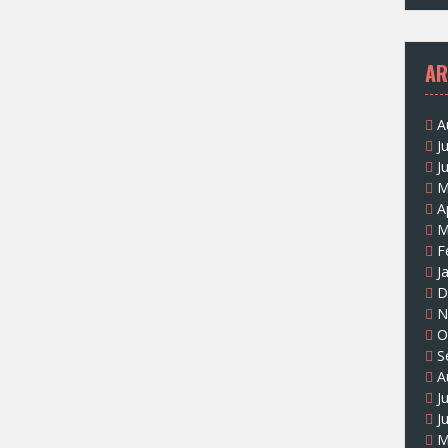
AR
A
J
J
M
A
M
F
J
D
N
O
S
A
J
J
M