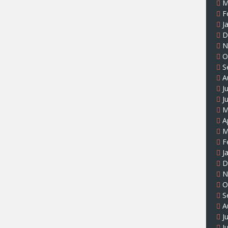
M
F
J
D
N
O
S
A
J
J
M
A
M
F
J
D
N
O
S
A
J
J