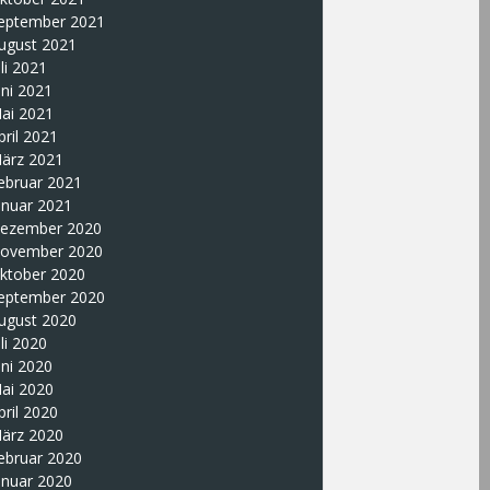
eptember 2021
ugust 2021
uli 2021
uni 2021
ai 2021
pril 2021
ärz 2021
ebruar 2021
anuar 2021
ezember 2020
ovember 2020
ktober 2020
eptember 2020
ugust 2020
uli 2020
uni 2020
ai 2020
pril 2020
ärz 2020
ebruar 2020
anuar 2020