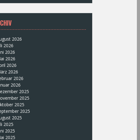
CHIV
ugust 2026
uli 2026
uni 2026
ai 2026
pril 2026
ärz 2026
ebruar 2026
anuar 2026
ezember 2025
ovember 2025
ktober 2025
eptember 2025
ugust 2025
uli 2025
uni 2025
ai 2025