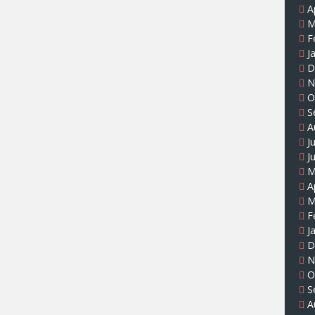
A
M
F
J
D
N
O
S
A
J
J
M
A
M
F
J
D
N
O
S
A