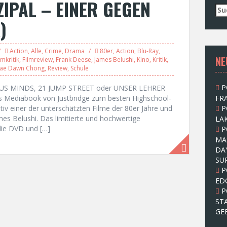
ZIPAL – EINER GEGEN
S
u
)
c
h
e
Action
,
Alle
,
Crime
,
Drama
80er
,
Action
,
Blu-Ray
,
NE
n
lmkritik
,
Filmreview
,
Frank Deese
,
James Belushi
,
Kino
,
Kritik
,
ae Dawn Chong
,
Review
,
Schule
n
a
P
ROUS MINDS, 21 JUMP STREET oder UNSER LEHRER
c
s Mediabook von Justbridge zum besten Highschool-
FRA
h
tiv einer der unterschätzten Filme der 80er Jahre und
P
:
mes Belushi. Das limitierte und hochwertige
LAK
ie DVD und […]
P
MA
DA
SU
P
ED
P
ST
GE