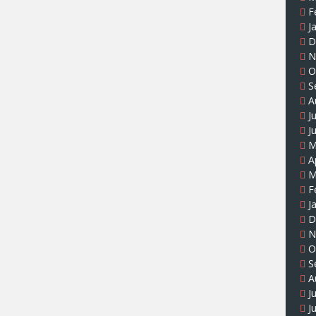
F
J
D
N
O
S
A
J
J
M
A
M
F
J
D
N
O
S
A
J
J