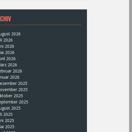
CHIV
ugust 2026
uli 2026
uni 2026
ai 2026
pril 2026
ärz 2026
ebruar 2026
anuar 2026
ezember 2025
ovember 2025
ktober 2025
eptember 2025
ugust 2025
uli 2025
uni 2025
ai 2025