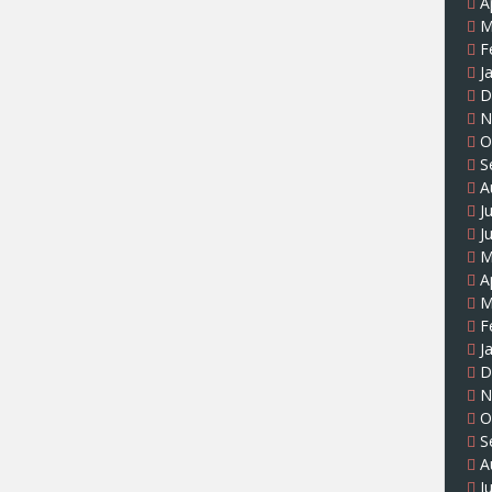
A
M
F
J
D
N
O
S
A
J
J
M
A
M
F
J
D
N
O
S
A
J