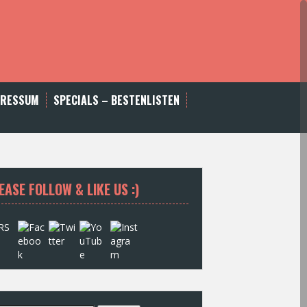
PRESSUM
SPECIALS – BESTENLISTEN
EASE FOLLOW & LIKE US :)