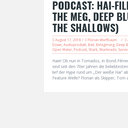
PODCAST: HAI-FIL
THE MEG, DEEP BL
THE SHALLOWS)
August 17, 2018
Florian Wurfbaum
Down
,
Audioprodukt
,
Bait
,
Belagerung
,
Deep B
Open Water
,
Podcast
,
Shark
,
Sharknado
,
Surviv
Haie! Ob nun in Tornados, in Bond-Filmen
sind seit den 70er Jahren die beliebtest
lief der Hype rund um „Der weiße Hai“ ab
Feature-Welle? Florian als Skipper, Tom 