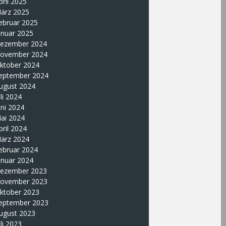
pril 2025
ärz 2025
ebruar 2025
anuar 2025
ezember 2024
ovember 2024
ktober 2024
eptember 2024
ugust 2024
uli 2024
uni 2024
ai 2024
pril 2024
ärz 2024
ebruar 2024
anuar 2024
ezember 2023
ovember 2023
ktober 2023
eptember 2023
ugust 2023
uli 2023