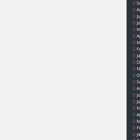
S
A
J
J
M
A
M
F
J
D
N
O
S
A
J
J
M
A
M
F
J