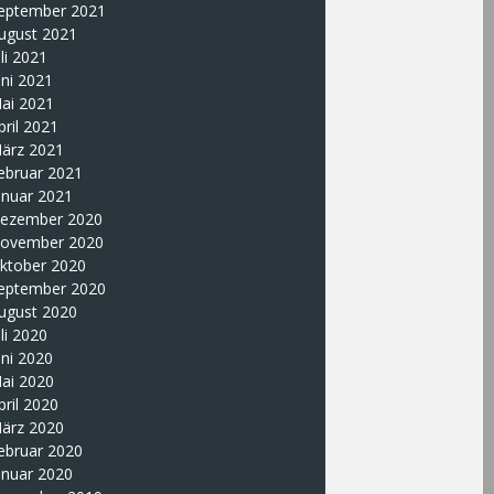
eptember 2021
ugust 2021
uli 2021
uni 2021
ai 2021
pril 2021
ärz 2021
ebruar 2021
anuar 2021
ezember 2020
ovember 2020
ktober 2020
eptember 2020
ugust 2020
uli 2020
uni 2020
ai 2020
pril 2020
ärz 2020
ebruar 2020
anuar 2020