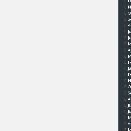
D
N
O
S
A
J
J
M
A
M
F
J
D
N
O
S
A
J
J
M
A
M