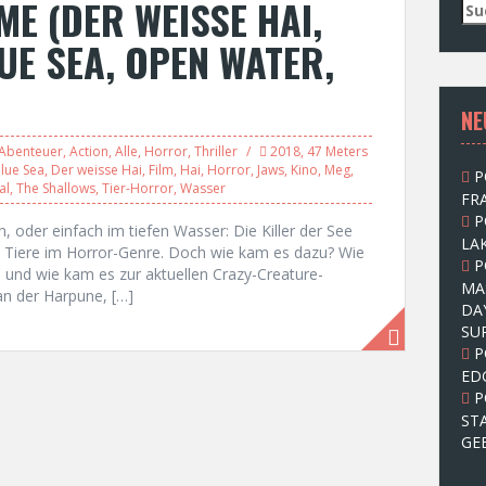
ME (DER WEISSE HAI,
S
u
UE SEA, OPEN WATER,
c
h
e
NE
n
n
Abenteuer
,
Action
,
Alle
,
Horror
,
Thriller
2018
,
47 Meters
a
lue Sea
,
Der weisse Hai
,
Film
,
Hai
,
Horror
,
Jaws
,
Kino
,
Meg
,
P
c
al
,
The Shallows
,
Tier-Horror
,
Wasser
FRA
h
P
:
, oder einfach im tiefen Wasser: Die Killer der See
LAK
en Tiere im Horror-Genre. Doch wie kam es dazu? Wie
P
 und wie kam es zur aktuellen Crazy-Creature-
MA
an der Harpune, […]
DA
SU
P
ED
P
ST
GE