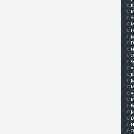
J
M
A
M
F
J
D
N
O
S
A
J
J
M
A
M
F
J
D
N
O