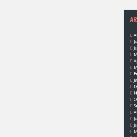
AR
A
J
J
M
A
M
F
J
D
N
O
S
A
J
J
M