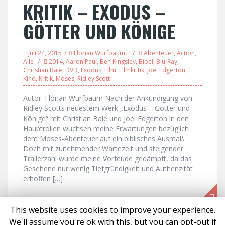
KRITIK – EXODUS –
GÖTTER UND KÖNIGE
Juli 24, 2015
Florian Wurfbaum
Abenteuer
,
Action
,
Alle
2014
,
Aaron Paul
,
Ben Kingsley
,
Bibel
,
Blu-Ray
,
Christian Bale
,
DVD
,
Exodus
,
Film
,
Filmkritik
,
Joel Edgerton
,
Kino
,
Kritik
,
Moses
,
Ridley Scott
Autor: Florian Wurfbaum Nach der Ankündigung von
Ridley Scotts neuestem Werk „Exodus – Götter und
Könige“ mit Christian Bale und Joel Edgerton in den
Hauptrollen wuchsen meine Erwartungen bezüglich
dem Moses-Abenteuer auf ein biblisches Ausmaß.
Doch mit zunehmender Wartezeit und steigender
Trailerzahl wurde meine Vorfeude gedämpft, da das
Gesehene nur wenig Tiefgründigkeit und Authenzität
erhoffen […]
This website uses cookies to improve your experience.
We'll assume you're ok with this, but you can opt-out if