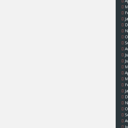
A
M
F
J
D
N
O
S
A
J
J
M
A
M
F
J
D
N
O
S
A
J