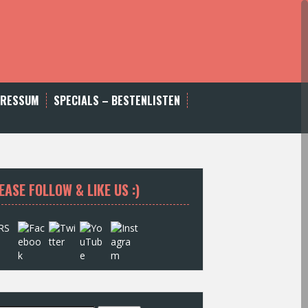
PRESSUM
SPECIALS – BESTENLISTEN
EASE FOLLOW & LIKE US :)