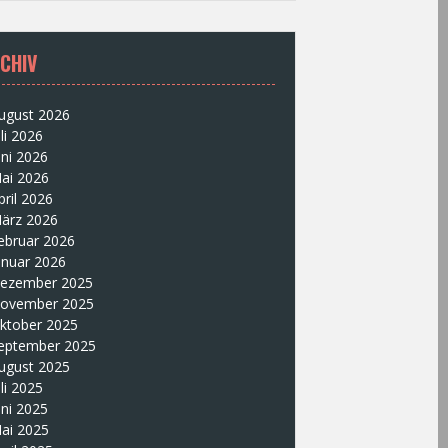
CHIV
ugust 2026
uli 2026
uni 2026
ai 2026
pril 2026
ärz 2026
ebruar 2026
anuar 2026
ezember 2025
ovember 2025
ktober 2025
eptember 2025
ugust 2025
uli 2025
uni 2025
ai 2025