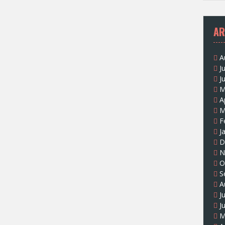
AR
A
J
J
M
A
M
F
J
D
N
O
S
A
J
J
M