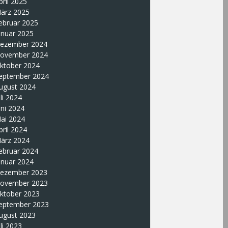
pril 2025
ärz 2025
ebruar 2025
anuar 2025
ezember 2024
ovember 2024
ktober 2024
eptember 2024
ugust 2024
uli 2024
uni 2024
ai 2024
pril 2024
ärz 2024
ebruar 2024
anuar 2024
ezember 2023
ovember 2023
ktober 2023
eptember 2023
ugust 2023
uli 2023