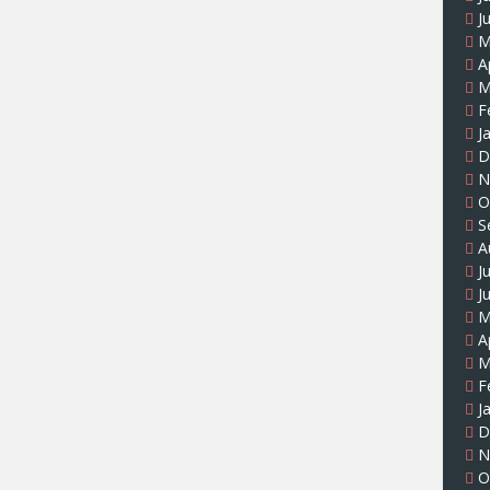
J
M
A
M
F
J
D
N
O
S
A
J
J
M
A
M
F
J
D
N
O