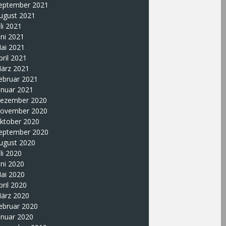
eptember 2021
ugust 2021
uli 2021
uni 2021
ai 2021
pril 2021
ärz 2021
ebruar 2021
anuar 2021
ezember 2020
ovember 2020
ktober 2020
eptember 2020
ugust 2020
uli 2020
uni 2020
ai 2020
pril 2020
ärz 2020
ebruar 2020
anuar 2020