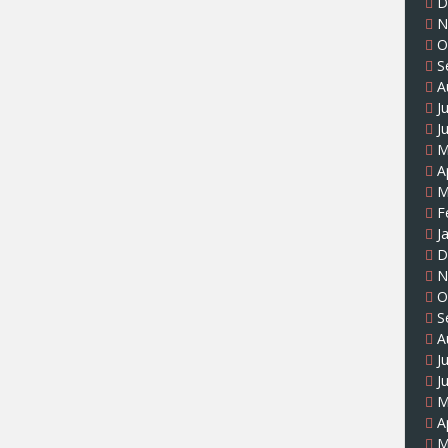
D
N
O
S
A
J
J
M
A
M
F
J
D
N
O
S
A
J
J
M
A
M