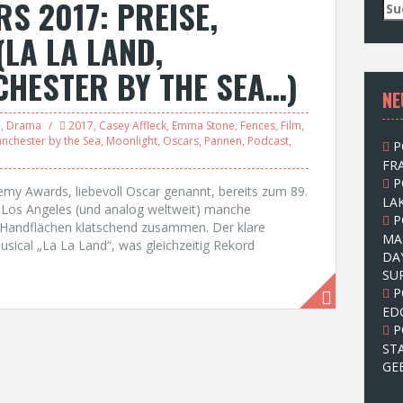
S 2017: PREISE,
S
u
LA LA LAND,
c
h
HESTER BY THE SEA…)
e
NE
n
n
e
,
Drama
2017
,
Casey Affleck
,
Emma Stone
,
Fences
,
Film
,
a
nchester by the Sea
,
Moonlight
,
Oscars
,
Pannen
,
Podcast
,
P
c
FRA
h
P
:
emy Awards, liebevoll Oscar genannt, bereits zum 89.
LAK
n Los Angeles (und analog weltweit) manche
P
Handflächen klatschend zusammen. Der klare
MA
sical „La La Land“, was gleichzeitig Rekord
DA
SU
P
ED
P
ST
GE