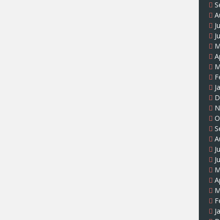
S
A
J
J
M
A
M
F
J
D
N
O
S
A
J
J
M
A
M
F
J