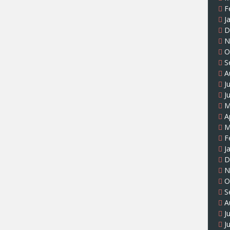
F
J
D
N
O
S
A
J
J
M
A
M
F
J
D
N
O
S
A
J
J