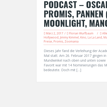
PODCAST – OSCAR
PROMIS, PANNEN (
MOONLIGHT, MANC
März 2, 2017
Florian Wurfbaum
All
Hollywood
,
Jimmy Kimmel
,
Kino
,
La La Land
,
Ma
Preise
,
Promis
,
Zoomania
Dieses Jahr fand die Verleihung der Acad
Mal statt. Am 26. Februar 2017 gingen i
Mundwinkel nach oben und unten sowie 
Favorit war mit 14 Nominierungen das Mu
bedeutete. Doch mit […]