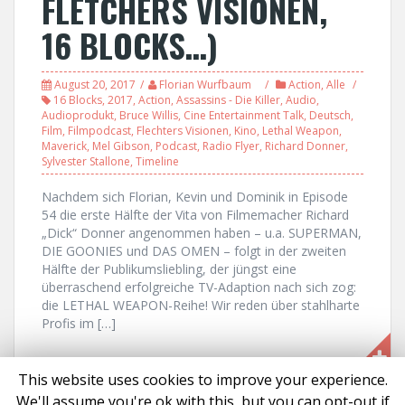
FLETCHERS VISIONEN,
16 BLOCKS…)
August 20, 2017
Florian Wurfbaum
Action
,
Alle
16 Blocks
,
2017
,
Action
,
Assassins - Die Killer
,
Audio
,
Audioprodukt
,
Bruce Willis
,
Cine Entertainment Talk
,
Deutsch
,
Film
,
Filmpodcast
,
Flechters Visionen
,
Kino
,
Lethal Weapon
,
Maverick
,
Mel Gibson
,
Podcast
,
Radio Flyer
,
Richard Donner
,
Sylvester Stallone
,
Timeline
Nachdem sich Florian, Kevin und Dominik in Episode
54 die erste Hälfte der Vita von Filmemacher Richard
„Dick“ Donner angenommen haben – u.a. SUPERMAN,
DIE GOONIES und DAS OMEN – folgt in der zweiten
Hälfte der Publikumsliebling, der jüngst eine
überraschend erfolgreiche TV-Adaption nach sich zog:
die LETHAL WEAPON-Reihe! Wir reden über stahlharte
Profis im […]
This website uses cookies to improve your experience.
We'll assume you're ok with this, but you can opt-out if