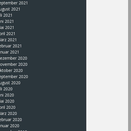
eptember 2021
ugust 2021
uli 2021
uni 2021
ai 2021
pril 2021
ärz 2021
ebruar 2021
anuar 2021
ezember 2020
ovember 2020
ktober 2020
eptember 2020
ugust 2020
uli 2020
uni 2020
ai 2020
pril 2020
ärz 2020
ebruar 2020
anuar 2020