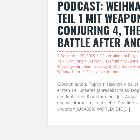
PODCAST: WEIHN
TEIL 1 MIT WEAPO
CONJURING 4, TH
BATTLE AFTER AN
Dezember 20, 2025
Entertainment Blog
Talk
,
Conjuring 4
,
Demon Slayer: Infinity Castle
Wiedergeburt
,
Kino
,
Nobody 2
,
One Battle Aft
Weihnachten
Leave a comment
Glockenläuten, Popcorn raschelt – es is
ersten Teil unseres Jahresabschluss-Dop
die deutschen Kinostarts aus Juli, Augu
und wie immer mit viel Liebe fürs Kino –
anderem JURASSIC WORLD: DIE […]