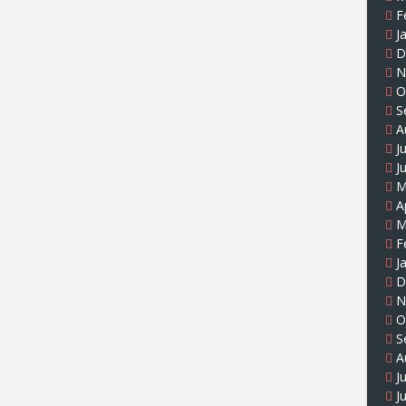
F
J
D
N
O
S
A
J
J
M
A
M
F
J
D
N
O
S
A
J
J