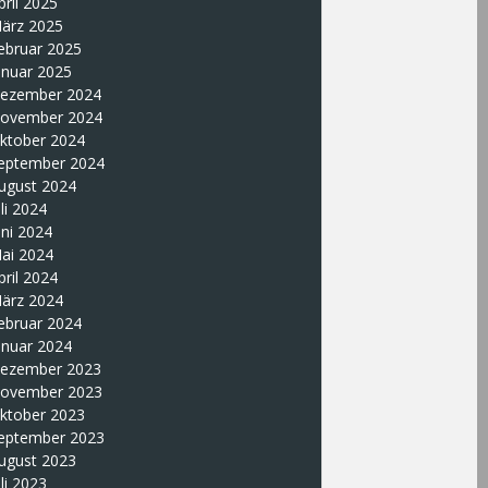
pril 2025
ärz 2025
ebruar 2025
anuar 2025
ezember 2024
ovember 2024
ktober 2024
eptember 2024
ugust 2024
uli 2024
uni 2024
ai 2024
pril 2024
ärz 2024
ebruar 2024
anuar 2024
ezember 2023
ovember 2023
ktober 2023
eptember 2023
ugust 2023
uli 2023