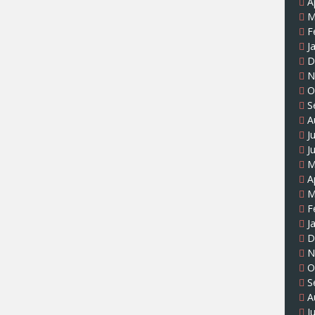
A
M
F
J
D
N
O
S
A
J
J
M
A
M
F
J
D
N
O
S
A
J