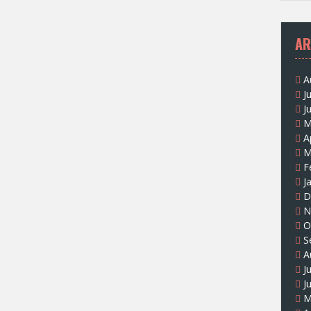
AR
A
J
J
M
A
M
F
J
D
N
O
S
A
J
J
M