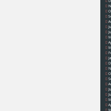
D
N
O
S
A
J
J
M
A
M
F
J
D
N
O
S
A
J
J
M
A
M