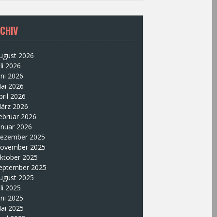
CHIV
ugust 2026
uli 2026
uni 2026
ai 2026
pril 2026
ärz 2026
ebruar 2026
anuar 2026
ezember 2025
ovember 2025
ktober 2025
eptember 2025
ugust 2025
uli 2025
uni 2025
ai 2025