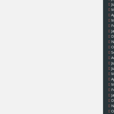
J
M
A
M
F
J
D
N
O
S
A
J
J
M
A
M
F
J
D
N
O