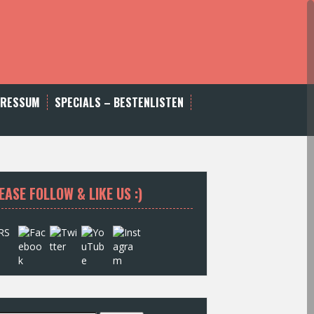
PRESSUM
SPECIALS – BESTENLISTEN
EASE FOLLOW & LIKE US :)