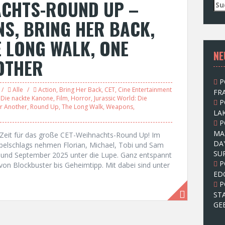
ACHTS-ROUND UP –
S
u
NS, BRING HER BACK,
c
h
E LONG WALK, ONE
e
NE
n
OTHER
n
a
P
c
Alle
Action
,
Bring Her Back
,
CET
,
Cine Entertainment
FRA
h
,
Die nackte Kanone
,
Film
,
Horror
,
Jurassic World: Die
P
:
er Another
,
Round Up
,
The Long Walk
,
Weapons
,
LAK
P
MA
t Zeit für das große CET-Weihnachts-Round Up! Im
DA
pelschlags nehmen Florian, Michael, Tobi und Sam
SU
st und September 2025 unter die Lupe. Ganz entspannt
P
 von Blockbuster bis Geheimtipp. Mit dabei sind unter
ED
P
ST
GE