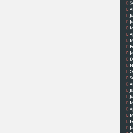
S
A
J
J
M
A
M
F
J
D
N
O
S
A
J
J
M
A
M
F
J