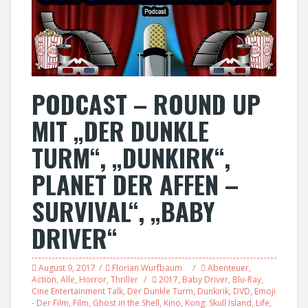
PODCAST – ROUND UP
MIT „DER DUNKLE
TURM“, „DUNKIRK“,
PLANET DER AFFEN –
SURVIVAL“, „BABY
DRIVER“
August 9, 2017
Florian Wurfbaum
Abenteuer
,
Action
,
Alle
,
Horror
,
Thriller
2017
,
Baby Driver
,
Blu-Ray
,
Cine Entertainment Talk
,
Der Dunkle Turm
,
Dunkirik
,
DVD
,
Emoji
- Der Film
,
Film
,
Ghost in the Shell
,
Kino
,
Kong: Skull Island
,
Life
,