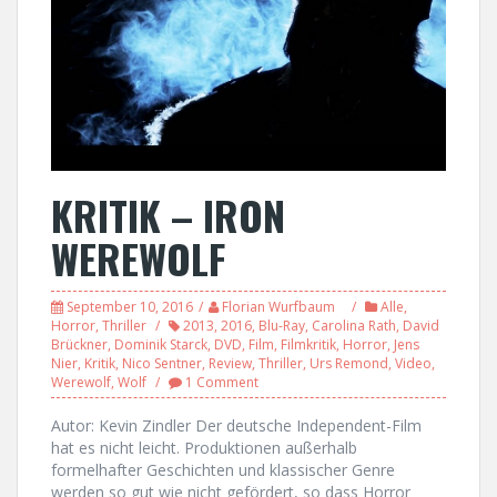
KRITIK – IRON
WEREWOLF
September 10, 2016
Florian Wurfbaum
Alle
,
Horror
,
Thriller
2013
,
2016
,
Blu-Ray
,
Carolina Rath
,
David
Brückner
,
Dominik Starck
,
DVD
,
Film
,
Filmkritik
,
Horror
,
Jens
Nier
,
Kritik
,
Nico Sentner
,
Review
,
Thriller
,
Urs Remond
,
Video
,
Werewolf
,
Wolf
1 Comment
Autor: Kevin Zindler Der deutsche Independent-Film
hat es nicht leicht. Produktionen außerhalb
formelhafter Geschichten und klassischer Genre
werden so gut wie nicht gefördert, so dass Horror