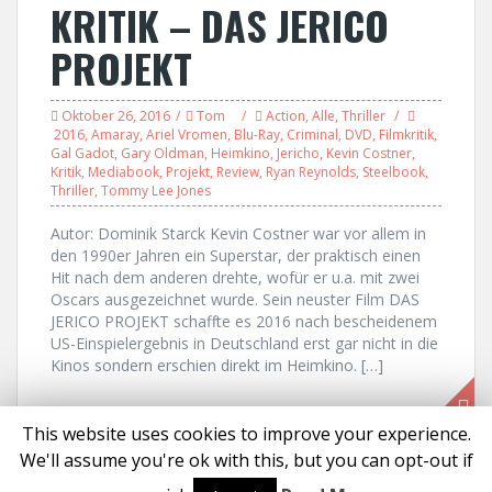
KRITIK – DAS JERICO
PROJEKT
Oktober 26, 2016
Tom
Action
,
Alle
,
Thriller
2016
,
Amaray
,
Ariel Vromen
,
Blu-Ray
,
Criminal
,
DVD
,
Filmkritik
,
Gal Gadot
,
Gary Oldman
,
Heimkino
,
Jericho
,
Kevin Costner
,
Kritik
,
Mediabook
,
Projekt
,
Review
,
Ryan Reynolds
,
Steelbook
,
Thriller
,
Tommy Lee Jones
Autor: Dominik Starck Kevin Costner war vor allem in
den 1990er Jahren ein Superstar, der praktisch einen
Hit nach dem anderen drehte, wofür er u.a. mit zwei
Oscars ausgezeichnet wurde. Sein neuster Film DAS
JERICO PROJEKT schaffte es 2016 nach bescheidenem
US-Einspielergebnis in Deutschland erst gar nicht in die
Kinos sondern erschien direkt im Heimkino. […]
This website uses cookies to improve your experience.
We'll assume you're ok with this, but you can opt-out if
Proudly powered by WordPress
|
Theme:
Solon
by aThemes