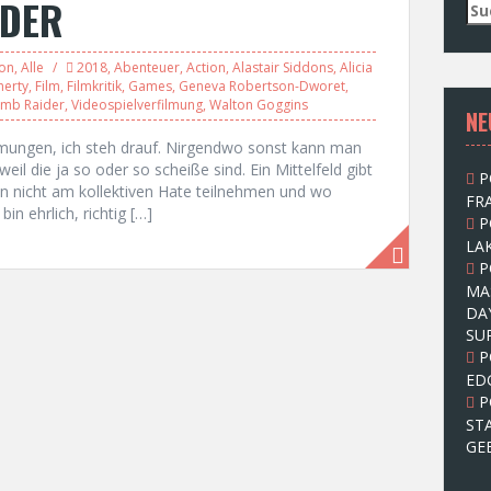
IDER
S
u
c
ion
,
Alle
2018
,
Abenteuer
,
Action
,
Alastair Siddons
,
Alicia
h
herty
,
Film
,
Filmkritik
,
Games
,
Geneva Robertson-Dworet
,
e
mb Raider
,
Videospielverfilmung
,
Walton Goggins
NE
n
n
lmungen, ich steh drauf. Nirgendwo sonst kann man
a
 weil die ja so oder so scheiße sind. Ein Mittelfeld gibt
P
c
nn nicht am kollektiven Hate teilnehmen und wo
FRA
h
in ehrlich, richtig […]
P
:
LAK
P
MA
DA
SU
P
ED
P
ST
GE