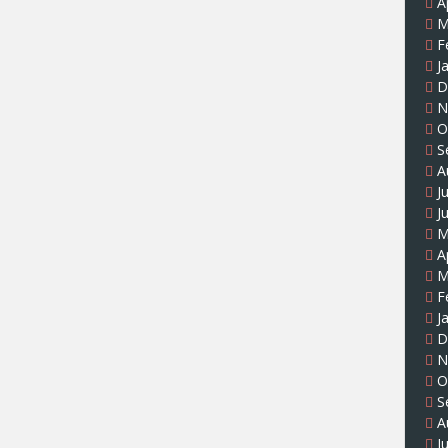
A
M
F
J
D
N
O
S
A
J
J
M
A
M
F
J
D
N
O
S
A
J