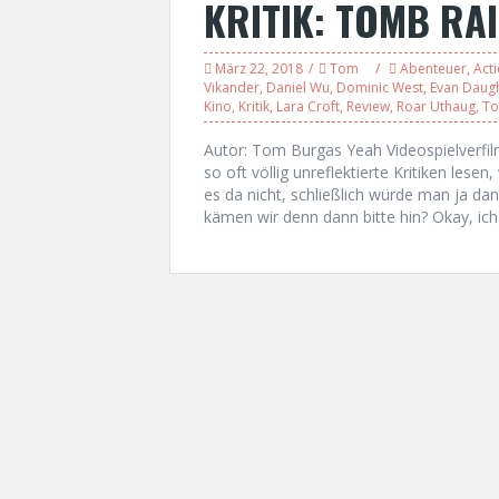
KRITIK: TOMB RA
März 22, 2018
Tom
Abenteuer
,
Act
Vikander
,
Daniel Wu
,
Dominic West
,
Evan Daug
Kino
,
Kritik
,
Lara Croft
,
Review
,
Roar Uthaug
,
To
Autor: Tom Burgas Yeah Videospielverfi
so oft völlig unreflektierte Kritiken lesen,
es da nicht, schließlich würde man ja da
kämen wir denn dann bitte hin? Okay, ich b