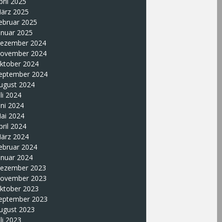
pril 2025
ärz 2025
ebruar 2025
anuar 2025
ezember 2024
ovember 2024
ktober 2024
eptember 2024
ugust 2024
uli 2024
uni 2024
ai 2024
pril 2024
ärz 2024
ebruar 2024
anuar 2024
ezember 2023
ovember 2023
ktober 2023
eptember 2023
ugust 2023
uli 2023