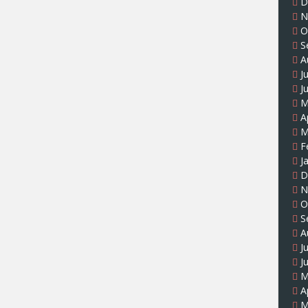
D
N
O
S
A
J
J
M
A
M
F
J
D
N
O
S
A
J
J
M
A
M