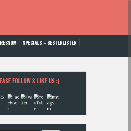
PRESSUM
SPECIALS – BESTENLISTEN
EASE FOLLOW & LIKE US :)