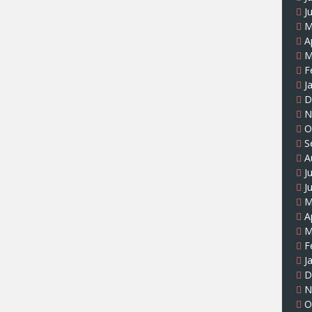
J
M
A
M
F
J
D
N
O
S
A
J
J
M
A
M
F
J
D
N
O