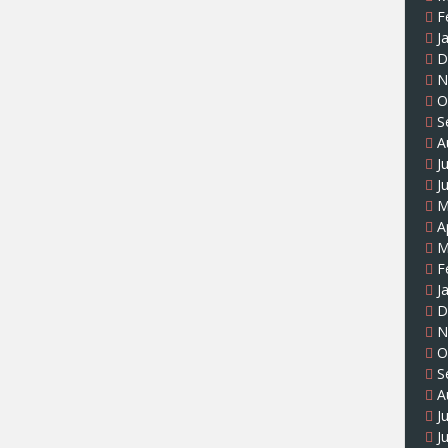
F
J
D
N
O
S
A
J
J
M
A
M
F
J
D
N
O
S
A
J
J