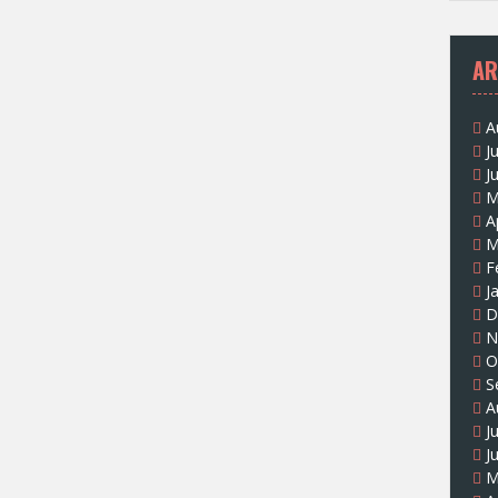
AR
A
J
J
M
A
M
F
J
D
N
O
S
A
J
J
M