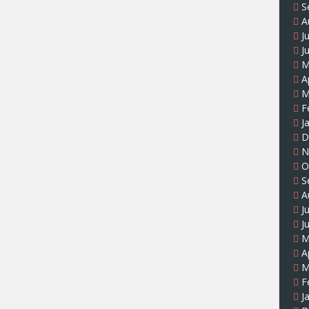
S
A
J
J
M
A
M
F
J
D
N
O
S
A
J
J
M
A
M
F
J