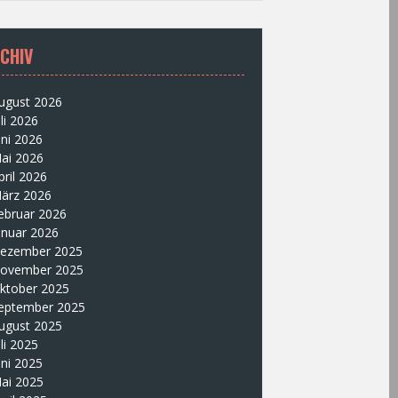
CHIV
ugust 2026
uli 2026
uni 2026
ai 2026
pril 2026
ärz 2026
ebruar 2026
anuar 2026
ezember 2025
ovember 2025
ktober 2025
eptember 2025
ugust 2025
uli 2025
uni 2025
ai 2025