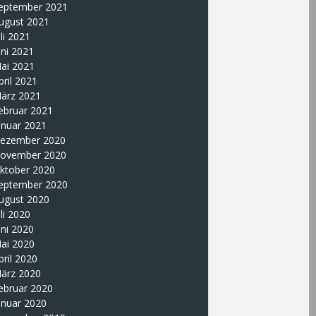
eptember 2021
ugust 2021
uli 2021
uni 2021
ai 2021
pril 2021
ärz 2021
ebruar 2021
anuar 2021
ezember 2020
ovember 2020
ktober 2020
eptember 2020
ugust 2020
uli 2020
uni 2020
ai 2020
pril 2020
ärz 2020
ebruar 2020
anuar 2020