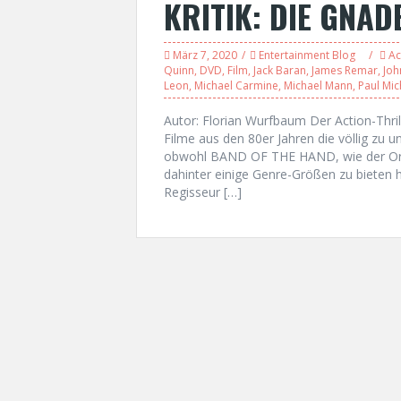
KRITIK: DIE GNAD
März 7, 2020
Entertainment Blog
Ac
Quinn
,
DVD
,
Film
,
Jack Baran
,
James Remar
,
Joh
Leon
,
Michael Carmine
,
Michael Mann
,
Paul Mic
Autor: Florian Wurfbaum Der Action-Thr
Filme aus den 80er Jahren die völlig zu u
obwohl BAND OF THE HAND, wie der Origi
dahinter einige Genre-Größen zu bieten h
Regisseur […]