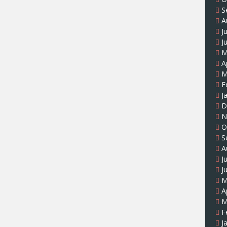
S
A
J
J
M
A
M
F
J
D
N
O
S
A
J
J
M
A
M
F
J