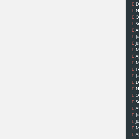
D
N
O
S
A
J
J
M
A
M
F
J
D
N
O
S
A
J
J
M
A