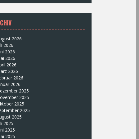
CHIV
ugust 2026
uli 2026
uni 2026
ai 2026
pril 2026
ärz 2026
ebruar 2026
anuar 2026
ezember 2025
ovember 2025
ktober 2025
eptember 2025
ugust 2025
uli 2025
uni 2025
ai 2025