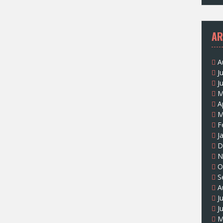
AR
A
J
J
M
A
M
F
J
D
N
O
S
A
J
J
M