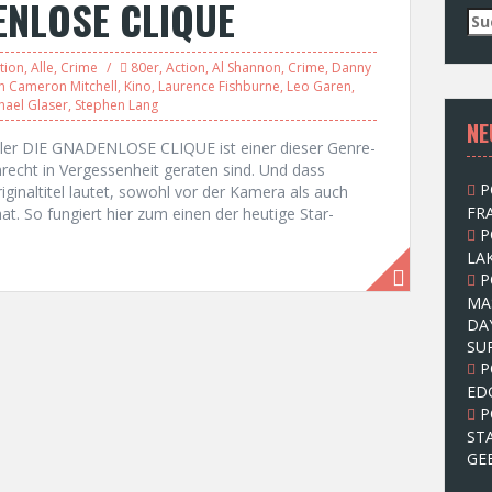
ENLOSE CLIQUE
S
u
c
tion
,
Alle
,
Crime
80er
,
Action
,
Al Shannon
,
Crime
,
Danny
h
n Cameron Mitchell
,
Kino
,
Laurence Fishburne
,
Leo Garen
,
hael Glaser
,
Stephen Lang
e
NE
n
iller DIE GNADENLOSE CLIQUE ist einer dieser Genre-
n
nrecht in Vergessenheit geraten sind. Und dass
a
P
naltitel lautet, sowohl vor der Kamera als auch
c
FRA
at. So fungiert hier zum einen der heutige Star-
h
P
:
LAK
P
MA
DA
SU
P
ED
P
ST
GE