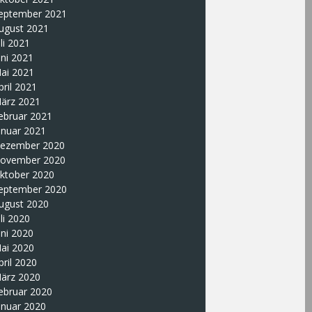
eptember 2021
ugust 2021
uli 2021
uni 2021
ai 2021
pril 2021
ärz 2021
ebruar 2021
anuar 2021
ezember 2020
ovember 2020
ktober 2020
eptember 2020
ugust 2020
uli 2020
uni 2020
ai 2020
pril 2020
ärz 2020
ebruar 2020
anuar 2020