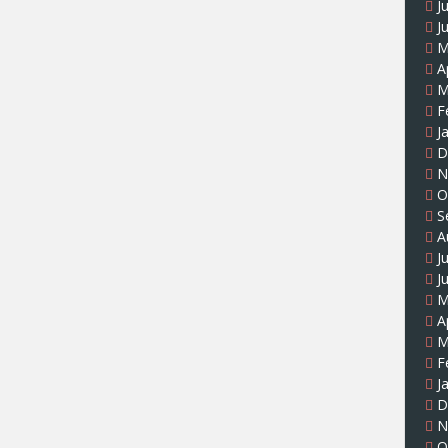
J
J
M
A
M
F
J
D
N
O
S
A
J
J
M
A
M
F
J
D
N
O