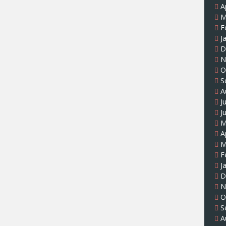
A
M
F
J
D
N
O
S
A
J
J
M
A
M
F
J
D
N
O
S
A