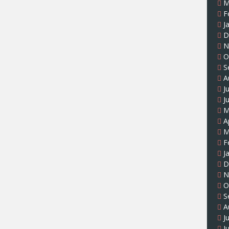
M
F
J
D
N
O
S
A
J
J
M
A
M
F
J
D
N
O
S
A
J
J