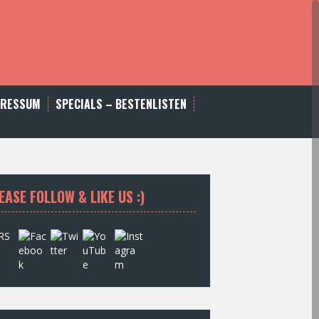
PRESSUM
SPECIALS – BESTENLISTEN
EASE FOLLOW & LIKE US :)