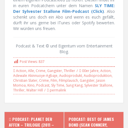
in euren Podcatchern unter dem Namen
SLY TIME:
Der Sylvester Stallone Film-Podcast (Click)
. Also
schenkt uns doch ein Abo und wenn es euch gefällt,
dürft ihr uns gerne bei ITunes oder Spotify bewerten.
Wir würden uns freuen.
Podcast & Text © und Eigentum vom Entertainment
Blog.
Post Views:
837
Action
,
Alle
,
Crime
,
Gangster
,
Thriller
00er Jahre
,
Action
,
Adewale Akinnuoye-Agbaje
,
Audioprodukt
,
Audioproduktion
,
Christian Slater
,
Crime
,
Film
,
Filmplausch
,
Gangster
,
Jason
Momoa
,
Kino
,
Podcast
,
Sly Time
,
Sung Kang
,
Sylvester Stallone
,
Thriller
,
Walter Hill
permalink
P
PODCAST: PLANET DER
PODCAST: BEST OF JAMES
AFFEN – TRILOGIE (2011 –
BOND (SEAN CONNERY,