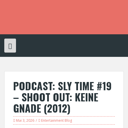
S
k
i
p
t
o
c
o
n
t
e
n
t
PODCAST: SLY TIME #19
– SHOOT OUT: KEINE
GNADE (2012)
Mai 3, 2026
Entertainment Blog