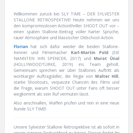
Willkommen zurück bei SLY TIME – DER SYLVESTER
STALLONE RETROSPEKTIVE! Heute nehmen wir uns
den kompromisslosen Actionthriller SHOOT OUT vor –
einen späten Stallone-Beitrag voller harter Sprüche,
rauer Atmosphäre und klassischer Oldschool-Action.
Florian
hat sich dafür wieder die beiden Stallone-
Kenner und Filmemacher
Karl-Martin Pold
(SIE
NANNTEN IHN SPENCER, 2017) und
Murat Ünal
(HOLLYWOODTÜRKE, 2019) ins Team geholt.
Gemeinsam sprechen wir über Stallones Auftritt als
wortkarger Auftragskiller, die Regie von
Walter Hill
,
starke Shootouts, verpasste Chancen des Films und
die Frage, warum SHOOT OUT unter Fans oft besser
wegkommt als sein Ruf vermuten lässt.
Also anschnallen, Waffen prüfen und rein in eine neue
Runde SLY TIME!
Unsere Sylvester Stallone Retrospektive ist ab sofort in
einem eigenen Podcastfeed zu hören. Diesen findet ihr